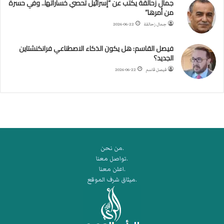
جمال زحالقة يكتب عن “إسرائيل تحصي خساراتها.. وفي حسرة
د
من أمرها”
ر
ب
جمال زحالقة
2026-06-22
ي
ك
فيصل القاسم: هل يكون الذكاء الاصطناعي فرانكنشتاين
ر
الجديد؟
ة
فيصل قاسم
2026-06-22
ا
ل
ي
د
.من نحن
.تواصل معنا
.اعلن معنا
.ميثاق شرف الموقع