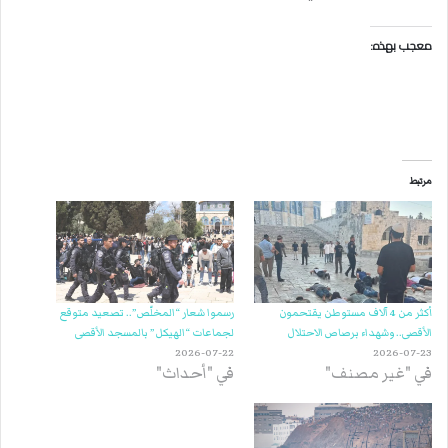
معجب بهذه:
مرتبط
أكثر من 4 آلاف مستوطن يقتحمون
رسموا شعار “المخلّص”.. تصعيد متوقع
الأقصى.. وشهداء برصاص الاحتلال
لجماعات “الهيكل” بالمسجد الأقصى
2026-07-22
2026-07-23
في "غير مصنف"
في "أحداث"