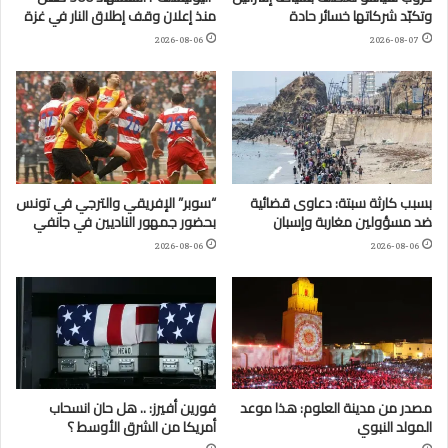
وتكبّد شركاتها خسائر حادة
منذ إعلان وقف إطلاق النار في غزة
2026-08-06
2026-08-07
بسبب كارثة سبتة: دعاوى قضائية
“سوبر” الإفريقي والترجي في تونس
ضد مسؤولين مغاربة وإسبان
بحضور جمهور الناديين في جانفي
2026-08-06
2026-08-06
مصدر من مدينة العلوم: هذا موعد
فورين أفيرز: .. هل حان انسحاب
المولد النبوي
أمريكا من الشرق الأوسط ؟