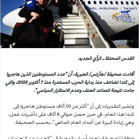
ب
ر
ي
د
ا
إ
ل
ك
القدس المحتلة ــ الرأي الجديد
ت
ر
أفادت صحيفة /هآرتس/ العبرية، أن “عدد المستوطنين الذين هاجروا
و
إلى كندا تضاعف منذ بداية الحرب المستمرة منذ 7 أكتوبر 2023، والتي
ن
جاءت نتيجة لتصاعد العنف وعدم الاستقرار السياسي”.
ي
ا
وتشير التقديرات إلى أن “أكثر من 10 آلاف مستوطن هاجروا إلى
كندا هذا العام، في حين حصل حوالي 8 آلاف على تأشيرات عمل،
وهي زيادة كبيرة عن أعداد العام الماضي”، بحسب الصحيفة.
ووفقا للصحيفة، تعود أسباب الهجرة إلى “العديد من التحديات