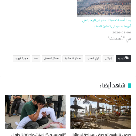
بعد أحداث سبتة: مفوض الهجرة في
أوروبا يدعو إلى تعاون المغرب
2026-08-06
في "أحداث"
الوسوم
إسرائيل
الرأي الجديد
خسائر اقتصادية
خسائر الاحتلال
كندا
هجرة اليهود
شاهد أيضا :
حروب نتنياهو تعصف بسياحة إسرائيل
“اليونيسف”: استشهاد 300 طفل