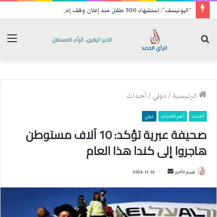
“اليونيسف”: استشهاد 300 طفل منذ إعلان وقف إطلاق النار في غزة
بحث
الق
عن
الرئيسية
/
دولي
/
أحداث
أحداث
أهم الأحداث
دولي
صحيفة عبرية تؤكد: 10 آلاف مستوطن
هاجروا إلى كندا هذا العام
قسم الأخبار
أ
2024-11-16
ر
س
ل