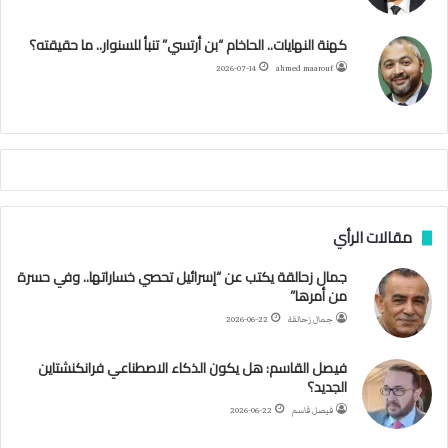
ي
ن
ك
ب
ر
ا
ب
كهنة النهايات.. الحاخام “بن أرتسي” تنبأ للسنوار.. ما حقيقته؟
ت
ح
ا
م
2026-07-14
ahmed maarouf
ك
ي
م
م
أ
ج
ن
ب
مقالات الرأي
ي
ل
جمال زحالقة يكتب عن “إسرائيل تحصي خساراتها.. وفي حسرة
د
من أمرها”
ر
ب
جمال زحالقة
2026-06-22
ي
ك
فيصل القاسم: هل يكون الذكاء الاصطناعي فرانكنشتاين
ر
الجديد؟
ة
فيصل قاسم
2026-06-22
ا
ل