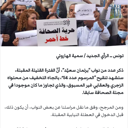
ب
ر
ي
د
ا
إ
ل
ك
تونس ــ الرأي الجديد / سمية الهاروني
ت
ر
ذكر عدد من نواب “برلمان سعيّد”، أنّ الفترة القليلة المقبلة،
و
ن
ستشهد تنقيح “المرسوم عدد 54″، باتجاه التخفيف من محتواه
ي
الزجري والعقابي غير المسبوق، والذي تجاوز ما كان موجودا في
ا
مجلة الصحافة سابقا.
ومن المرجح، وفق ما نقل مراسلنا عن بعض النواب، أن يكون ذلك،
قبل الدخول في العطلة النيابية المقبلة.