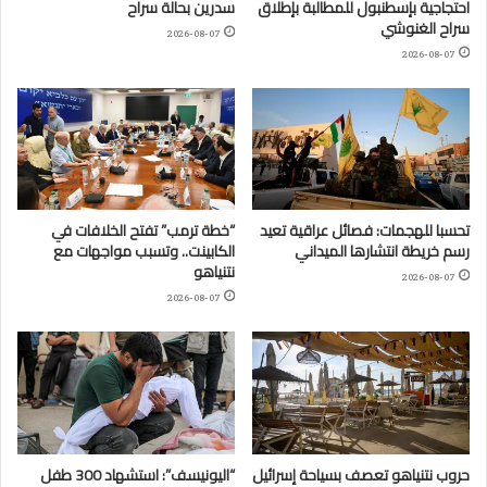
احتجاجية بإسطنبول للمطالبة بإطلاق
سدرين بحالة سراح
سراح الغنوشي
2026-08-07
2026-08-07
تحسبا للهجمات: فصائل عراقية تعيد
“خطة ترمب” تفتح الخلافات في
رسم خريطة انتشارها الميداني
الكابينت.. وتسبب مواجهات مع
نتنياهو
2026-08-07
2026-08-07
حروب نتنياهو تعصف بسياحة إسرائيل
“اليونيسف”: استشهاد 300 طفل