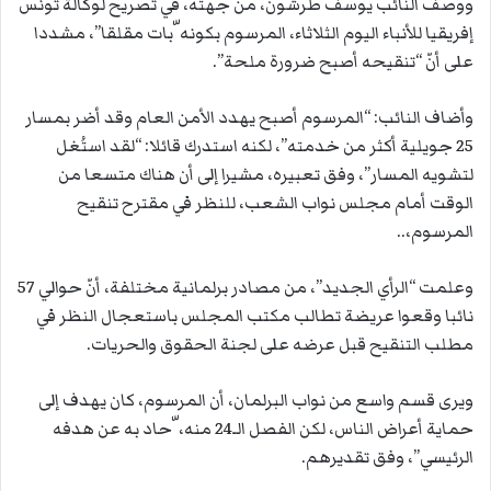
ووصف النائب يوسف طرشون، من جهته، في تصريح لوكالة تونس
إفريقيا للأنباء اليوم الثلاثاء، المرسوم بكونه ّبات مقلقا”، مشددا
على أنّ “تنقيحه أصبح ضرورة ملحة”.
وأضاف النائب: “المرسوم أصبح يهدد الأمن العام وقد أضر بمسار
25 جويلية أكثر من خدمته”، لكنه استدرك قائلا: “لقد استُغل
لتشويه المسار”، وفق تعبيره، مشيرا إلى
أن هناك متسعا من
الوقت أمام مجلس نواب الشعب، للنظر في مقترح تنقيح
المرسوم،..
وعلمت “الرأي الجديد”، من مصادر برلمانية مختلفة، أنّ حوالي 57
نائبا وقعوا عريضة تطالب مكتب المجلس باستعجال النظر في
مطلب التنقيح قبل عرضه على لجنة الحقوق والحريات.
ويرى قسم واسع من نواب البرلمان، أن المرسوم، كان يهدف إلى
حماية أعراض الناس، لكن الفصل الـ24 منه، ّحاد به عن هدفه
الرئيسي”، وفق تقديرهم.