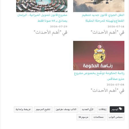
النقل الجوي: قانون جديد لتنظيم
مشروع قانون لتمويل الميزانية.. البرلمان
القطاع وتهيئته للمرحلة المقبلة
يصادق بـ 65 صوتا فقط
2026-07-29
2026-07-14
في "أهم الأحداث"
في "أهم الأحداث"
رئاسة الحكومة توضّح بخصوص مشروع
مترو صفاقس
2026-07-08
في "أهم الأحداث"
الوسوم
إيقافات
الرأي الجديد
النائب يوسف طرشون
تنقيح المرسوم
عريضة برلمانية
مجلس النواب
محاكمات
مرسوم 54