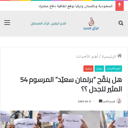
السعودية وباكستان وتركيا توقع اتفاقية دفاع مشترك
بحث
الق
عن
الرئيسية
/
أهم الأحداث
أهم الأحداث
برلمان
وطنية
هل ينقّح “برلمان سعيّد” المرسوم 54
المثير للجدل ؟؟
قسم الأخبار
أ
2024-06-11
ر
س
ل