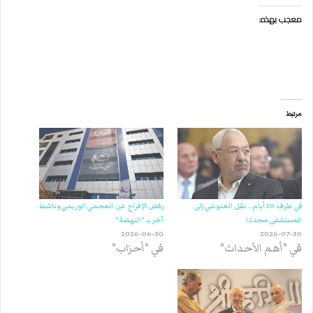
معجب بهذه:
مرتبط
في ظرف 10 أيام… نقل الغنوشي إلى
رفض الإفراج عن العجمي الوريمي وناشط
المستشفى مجددا
آخر بـ “النهضة”
2026-06-30
2026-07-30
في "أهم الأحداث"
في "أحزاب"