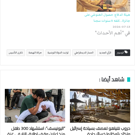
هيئة الدفاع: حصول الغنوشي على
جائزة.. كلفه 5 سنوات سجنا
2026-07-13
في "أهم الأحداث"
الوسوم
الرأي الجديد
المسار الديمقراطي
ثوابت الدولة التونسية
حركة النهضة
ذكرى التأسيس
شاهد أيضا :
حروب نتنياهو تعصف بسياحة إسرائيل
“اليونيسف”: استشهاد 300 طفل
وتكبّد شركاتها خسائر حادة
منذ إعلان وقف إطلاق النار في غزة