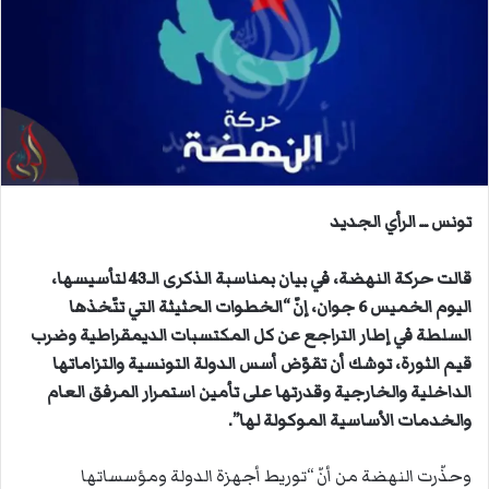
ب
ر
ي
د
ا
إ
ل
ك
ت
تونس ــ الرأي الجديد
ر
و
قالت حركة النهضة، في بيان بمناسبة الذكرى الـ43 لتأسيسها،
ن
اليوم الخميس 6 جوان، إنّ “الخطوات الحثيثة التي تتّخذها
ي
السلطة في إطار التراجع عن كل المكتسبات الديمقراطية وضرب
ا
قيم الثورة، توشك أن تقوّض أسس الدولة التونسية والتزاماتها
الداخلية والخارجية وقدرتها على تأمين استمرار المرفق العام
والخدمات الأساسية الموكولة لها”.
وحذّرت النهضة من أنّ “توريط أجهزة الدولة ومؤسساتها