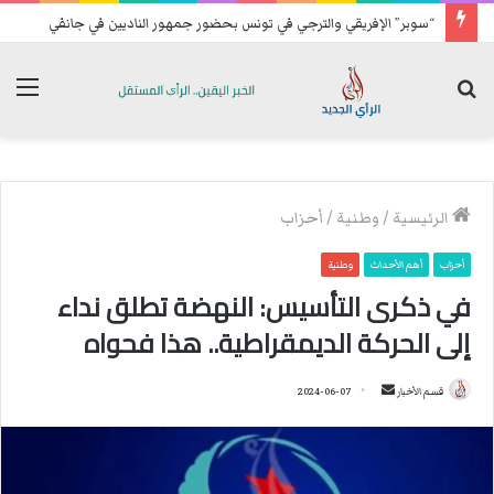
“سوبر” الإفريقي والترجي في تونس بحضور جمهور الناديين في جانفي
بحث
الق
عن
الرئيسية
/
وطنية
/
أحزاب
أحزاب
أهم الأحداث
وطنية
في ذكرى التأسيس: النهضة تطلق نداء
إلى الحركة الديمقراطية.. هذا فحواه
قسم الأخبار
أ
2024-06-07
ر
س
ل