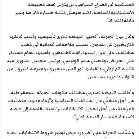
المستقلة في الصراع السياسي، لن يكرّس فقط الطبيعة
الاستبدادية للسلطة، لكنه سيمثّل كذلك خسارة فادحة وغير
قابلة للتدارك”.
وقال بيان الحركة، “تحيي النهضة ذكرى تأسيسها وأغلب قادتها
التاريخيين في السجن، بسبب ملاحقات قضائية في قضايا
مختلفة، على غرار رئيسها راشد الغنوشي، وأمينها العام السابق
علي العريض، والحالي منذر الونيسي، ورئيس مجلس الشورى عبد
الكريم الهاروني، والقيادي نور الدين البحيري، وغيرهم كثيرون من
النواب والوزراء السابقين.
وأطلقت النهضة نداء إلى مختلف مكونات الحركة الديمقراطية،
من أجل التخلّي عن المناكفات السياسية و”إعادة قراءة متطلّبات
المرحلة، من أجل تحويل الانتخابات الرئاسية القادمة إلى فرصة
لاستعادة المسار الديمقراطي”.
وشدّدت الحركة على “ضرورة فرض توفير شروط الانتخابات الحرة