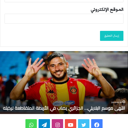
الموقع الإلكتروني
ا
ن
ت
ه
ى
م
و
س
م
2025-11-10
انتهى موسم البلايلي… الجزائري يصاب في الأربطة المتقاطعة لركبته
ا
ل
ب
ف
ت
ي
ا
ت
و
ل