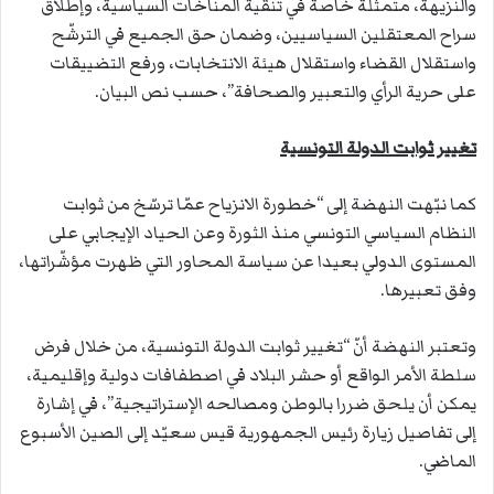
والنزيهة، متمثّلة خاصة في تنقية المناخات السياسية، وإطلاق
سراح المعتقلين السياسيين، وضمان حق الجميع في الترشّح
واستقلال القضاء واستقلال هيئة الانتخابات، ورفع التضييقات
على حرية الرأي والتعبير والصحافة”، حسب نص البيان.
تغيير ثوابت الدولة التونسية
كما نبّهت النهضة إلى “خطورة الانزياح عمّا ترسّخ من ثوابت
النظام السياسي التونسي منذ الثورة وعن الحياد الإيجابي على
المستوى الدولي بعيدا عن سياسة المحاور التي ظهرت مؤشّراتها،
وفق تعبيرها.
وتعتبر النهضة أنّ “تغيير ثوابت الدولة التونسية، من خلال فرض
سلطة الأمر الواقع أو حشر البلاد في اصطفافات دولية وإقليمية،
يمكن أن يلحق ضررا بالوطن ومصالحه الإستراتيجية”، في إشارة
إلى تفاصيل زيارة رئيس الجمهورية قيس سعيّد إلى الصين الأسبوع
الماضي.