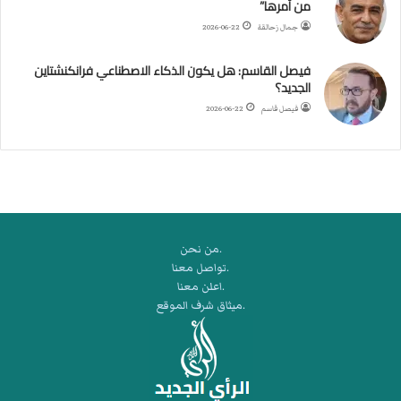
من أمرها”
أ
ر
جمال زحالقة
2026-06-22
ب
ط
فيصل القاسم: هل يكون الذكاء الاصطناعي فرانكنشتاين
ة
الجديد؟
ا
فيصل قاسم
2026-06-22
ل
م
ت
ق
ا
ط
ع
.من نحن
ة
.تواصل معنا
ل
.اعلن معنا
ر
.ميثاق شرف الموقع
ك
ب
ت
ه