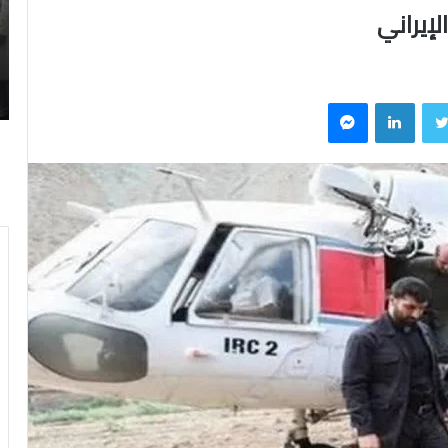
ا
ت
2025-12-29
ا
لفائها حماية السفن في
توازنات السلطة والسلاح بعد حادث
ل
الأركان في ليبيا
س
تويتر
لينكدإن
ماسنجر
ل
ط
ة
و
ا
ل
س
ل
ا
ح
ب
ع
د
ح
ا
د