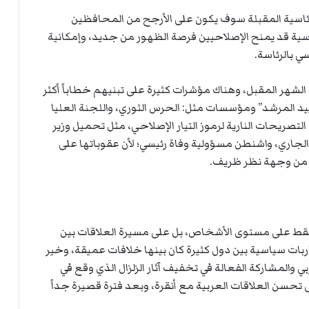
الرئاسية المقبلة سوف يكون على الأرجح من المحافظين
اسية قد يمنح الإصلاحيين فرصة الظهور من جديد، وإمكانية
لشهر المقبل، وهناك مؤشرات كثيرة على تبنيهم خطاباً أكثر
ييد المرشد” ومؤسسات مثل: الحرس الثوري، واللجنة العليا
صريحات النارية لرموز التيار الإصلاحي، مثل تحميل وزير
الأسبق، محمد جواد ظريف، يوم 20 مايو الجاري، واشنطن مسؤولية وفاة رئيسي؛ لأن عقوباتها على
ة، من وجهة نظر ظريف.
س فقط على مستوى الأشخاص، بل على مسيرة العلاقات بين
بات سياسية بين دول كثيرة كان بينها خلافات عميقة، وخير
والمشاركة الفعالة في تخفيف آثار الزلزال الذي وقع في
مل التي قادت إلى تحسن العلاقات العربية مع أنقرة، وبعد فترة قصيرة جداً