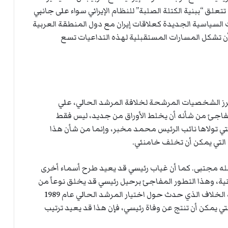
ي
علق “ببنية الكتلة الصلبة” للنظام الإيراني سواء على جانبي
ا
 السياسية الجديدة كعلاقات إيران مع دول المنطقة العربية
أن تشكل المسارات المستقبلية لهذه التداعيات تسع
أبرز الشخصيات المرشحة لخلافة المرشد الحالي، علي
 85 عاماً، لكن غيابه المفاجئ من شأنه أن يخلط الأوراق من جديد، ليس فقط
تي تولاها نائب الرئيس محمد مخبر، وإنما من شأن هذا
 التي يمكن أن تخلف خامنئي.
جله مجتبى. كما أن غياب رئيسي قد يعيد طرح أسماء أخرى
نية، وهذا التطور المفاجئ برحيل رئيسي قد يخلق نوعاً من
التنافس على خلافة خامنئي، قد يصل إلى صراع يشبه الخلاف الذي حدث حول اختيار المرشد الحالي عام 1989
تي يمكن أن تنتج عن وفاة رئيسي، فإن هذا قد يعيد ترتيب