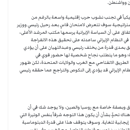
ن وواشنطن.
مريكياً في تجنب نشوب حرب إقليمية واسعة بالرغم من
استراتيجية سوف تتعرض لامتحان قاسٍ بعد رحيل رئيسي ووزير
فاق على أن السياسة الإيرانية يرسمها مكتب المرشد الأعلى،
ي النظام الإيراني ساعدته على تحقيق هذه الانفراجة
لق بمدى قدرة من يخلف رئيسي وعبداللهيان على أن يؤدي
جية؛ وهو ما يتطلب نجاح شخصية لها حضور قوي في
ا الطريق الانفتاحي مع الغرب والولايات المتحدة، لكن ظهور
م الإيراني قد يؤدي إلى النكوص والتراجع عما حققه رئيسي
شرق وبصفة خاصة مع روسيا والصين، ولا يوجد شك في أن
ناك تحدٍّ بشأن أن يكون هذا التوجه شرقاً بنفس الوتيرة التي
جابية للغاية. وسوف يتوقف هذا على قدرة الدبلوماسية
التوازن بين توسيع قنوات التواصل مع الغرب، وفي نفس