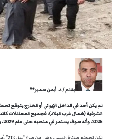
ي
ي
ة
ا
ا
ل
س
ف
ن
ف
ي
م
ض
ي
ق
ه
بقلم / د. أيمن سمير**
ر
م
لم يكن أحد في الداخل الإيراني أو الخارج يتوقع تح
ز
الشرقية (شمال غرب البلاد)، فجميع المعادلات كانت 
2025، وأنه سوف يستمر في منصبه حتى عام 2029، وبعد ذلك يمكن أن يكون جاهزاً لتولي منصب المرشد الأعلى.
لكن تحط