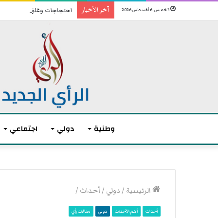
آخر الأخبار
احتجاجات وغلق للطرقات لليوم 
الخميس, 6 أغسطس 2026
وطنية
دولي
اجتماعي
م
ا
الرئيسية
/
دولي
/
أحداث
/
ك
ر
أحداث
أهم الأحداث
دولي
مقالات رأي
و