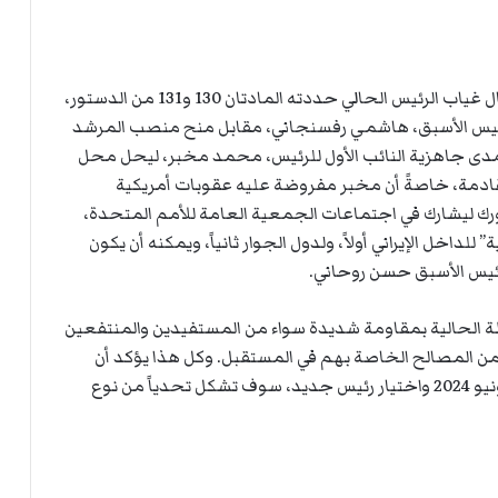
على الرغم من أن مسار انتخاب رئيس إيراني جديد حال غياب الرئيس الحالي حددته المادتان 130 و131 من الدستور،
رت عليهما عام 1989 لتعويض الرئيس الأسبق، هاشمي رفسنجاني، مقابل منح منصب المرشد
مدى جاهزية النائب الأول للرئيس، محمد مخبر، ليحل محل
ادمة، خاصةً أن مخبر مفروضة عليه عقوبات أمريكية
رك ليشارك في اجتماعات الجمعية العامة للأمم المتحدة،
اخل الإيراني أولاً، ولدول الجوار ثانياً، ويمكنه أن يكون
لرئيس الأسبق حسن روحاني.
ة الحالية بمقاومة شديدة سواء من المستفيدين والمنتفعين
ن المصالح الخاصة بهم في المستقبل. وكل هذا يؤكد أن
الأيام القادمة حتى إجراء الانتخابات المبكرة في 28 يونيو 2024 واختيار رئيس جديد، سوف تشكل تحدياً من نوع