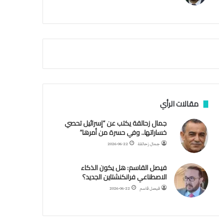
م
ي
ص
ا
ب
ف
ي
ا
ل
أ
ر
مقالات الرأي
ب
ط
جمال زحالقة يكتب عن “إسرائيل تحصي
ة
خساراتها.. وفي حسرة من أمرها”
ا
جمال زحالقة
2026-06-22
ل
م
فيصل القاسم: هل يكون الذكاء
ت
الاصطناعي فرانكنشتاين الجديد؟
ق
ا
فيصل قاسم
2026-06-22
ط
ع