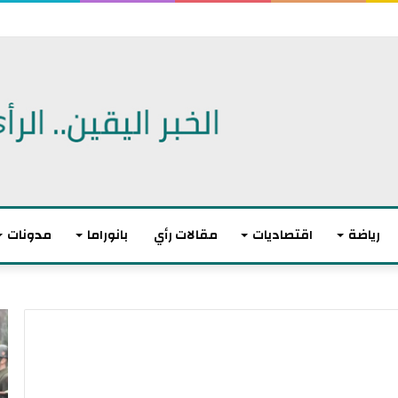
الثاني على التوالي في أم العرائس
رياضة
اقتصاديات
مقالات رأي
بانوراما
مدونات
ت
و
ا
ز
ن