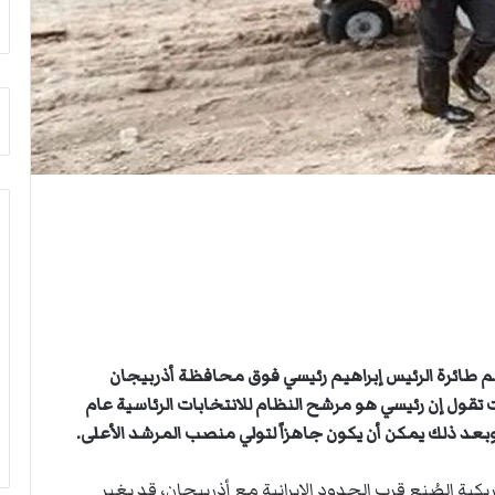
ث
غ
ي
ا
ب
ر
ئ
ي
س
ا
ل
أ
ر
ك
ا
ن
طم طائرة الرئيس إبراهيم رئيسي فوق محافظة أذربيجان
ف
تقول إن رئيسي هو مرشح النظام للانتخابات الرئاسية عام
ي
ل
ي
ب
م طائرة رئيسي، وهي من طراز “بيل 212” أمريكية الصُنع قرب الحدود الإيرانية مع أذربيجان، قد يغير