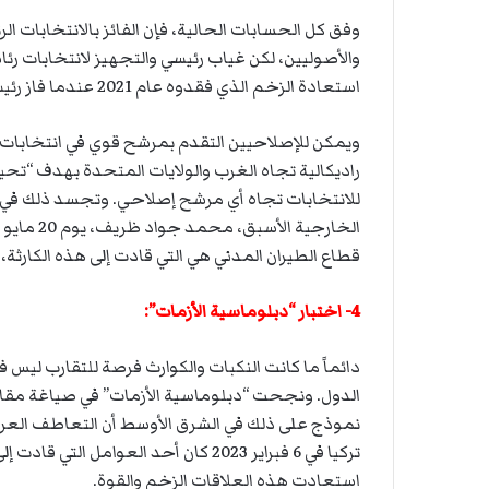
وفق كل الحسابات الحالية، فإن الفائز بالانتخابات 
والأصوليين، لكن غياب رئيسي والتجهيز لانتخابات رئ
استعادة الزخم الذي فقدوه عام 2021 عندما فاز رئيسي بالرئاسة.
ويمكن للإصلاحيين التقدم بمرشح قوي في انتخابات ا
راديكالية تجاه الغرب والولايات المتحدة بهدف “تح
للانتخابات تجاه أي مرشح إصلاحي. وتجسد ذلك في الت
الخارجية 
قطاع الطيران المدني هي التي قادت إلى هذه الكارث
4- اختبار “دبلوماسية الأزمات”:
دائماً ما كانت النكبات والكوارث فرصة للتقارب لي
الدول. ونجحت “دبلوماسية الأزمات” في صياغة مقار
نموذج على ذلك في الشرق الأوسط أن التعاطف العربي 
تركيا في 6 فبراير 2023 كان أحد العوا
استعادت هذه العلاقات الزخم والقوة.