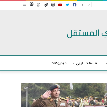
فيسبوك
تويتر
يوتيوب
انستقرام
تيلقرام
واتساب
تسجيل
إضافة
الدخول
عمود
جانبي
المشهد الليبي
فيديوهات
ا
ن
ت
ه
ى