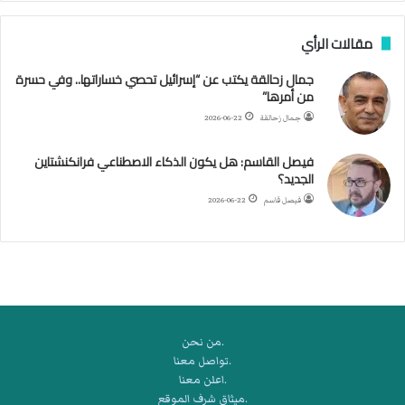
ن
ب
مقالات الرأي
ي
ل
جمال زحالقة يكتب عن “إسرائيل تحصي خساراتها.. وفي حسرة
د
من أمرها”
ر
ب
جمال زحالقة
2026-06-22
ي
ك
فيصل القاسم: هل يكون الذكاء الاصطناعي فرانكنشتاين
ر
الجديد؟
ة
فيصل قاسم
2026-06-22
ا
ل
ي
د
.من نحن
.تواصل معنا
.اعلن معنا
.ميثاق شرف الموقع