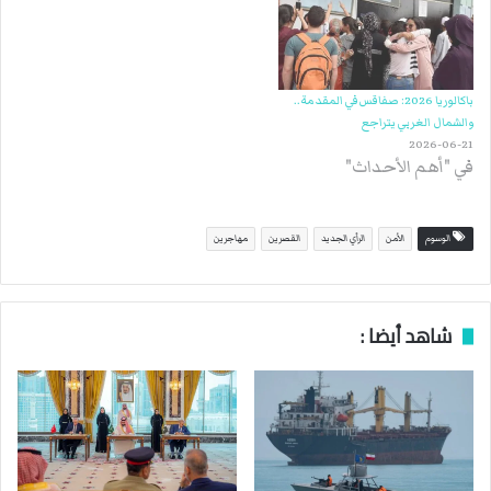
باكالوريا 2026: صفاقس في المقدمة..
والشمال الغربي يتراجع
2026-06-21
في "أهم الأحداث"
الوسوم
الأمن
الرأي الجديد
القصرين
مهاجرين
شاهد أيضا :