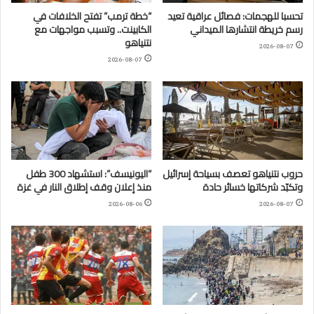
تحسبا للهجمات: فصائل عراقية تعيد
“خطة ترمب” تفتح الخلافات في
رسم خريطة انتشارها الميداني
الكابينت.. وتسبب مواجهات مع
نتنياهو
2026-08-07
2026-08-07
حروب نتنياهو تعصف بسياحة إسرائيل
“اليونيسف”: استشهاد 300 طفل
وتكبّد شركاتها خسائر حادة
منذ إعلان وقف إطلاق النار في غزة
2026-08-06
2026-08-07