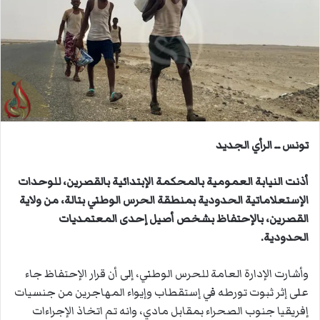
ب
ر
ي
د
ا
إ
ل
ك
ت
تونس ــ الرأي الجديد
ر
و
أذنت النيابة العمومية بالمحكمة الإبتدائية بالقصرين، للوحدات
ن
الإستعلاماتية الحدودية بمنطقة الحرس الوطني بتالة، من ولاية
ي
القصرين، بالإحتفاظ بشخص أصيل إحدى المعتمديات
ا
الحدودية.
وأشارت الإدارة العامة للحرس الوطني، إلى أن قرار الإحتفاظ جاء
على إثر ثبوت تورطه في إستقطاب وإيواء المهاجرين من جنسيات
إفريقيا جنوب الصحراء بمقابل مادي، وانه تم اتخاذ الإجراءات