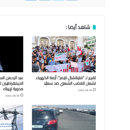
شاهد أيضا :
تقرير لـ “فاينانشال تايمز”: أزمة الكهرباء
عبد الرحمن الس
تشعل الغضب الشعبي ضد سعيّد
الديمقراطيين 
مدوية لإيباك
2026-08-05
2026-08-05