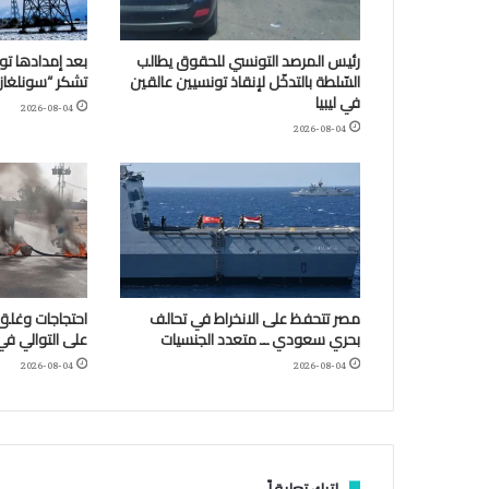
رئيس المرصد التونسي للحقوق يطالب
بعد إمدادها تو
السّلطة بالتدخّل لإنقاذ تونسيين عالقين
تشكر “سونلغاز” ا
في ليبيا
2026-08-04
2026-08-04
مصر تتحفظ على الانخراط في تحالف
احتجاجات وغلق 
بحري سعودي ــ متعدد الجنسيات
على التوالي في
2026-08-04
2026-08-04