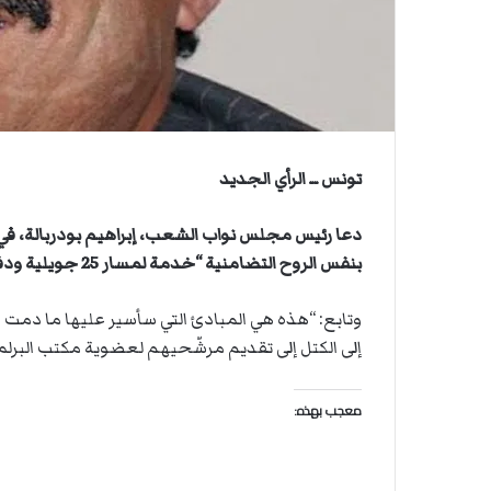
ي
ي
ة
ا
ا
ل
س
ف
ن
ف
تونس ــ الرأي الجديد
ي
م
دعا رئيس مجلس نواب الشعب، إبراهيم بودربالة، في 
ض
بنفس الروح التضامنية “خدمة لمسار 25 جويلية ودفاعا عن المؤسسة التشريعية ونواب الشعب”، وفق قوله.
ي
ق
ه
وتابع: “هذه هي المبادئ التي سأسير عليها ما دمت أت
ر
إلى الكتل إلى تقديم مرشّحيهم لعضوية مكتب البرلما
م
ز
معجب بهذه: