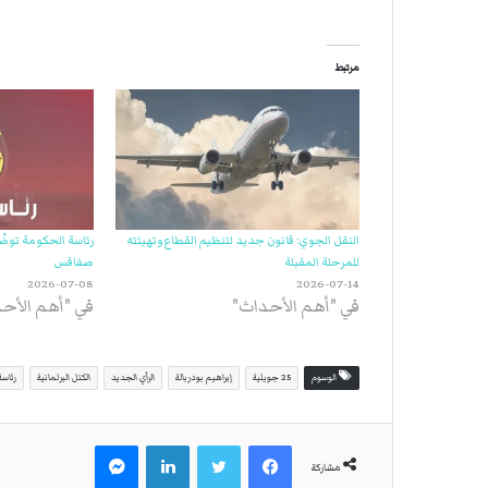
مرتبط
النقل الجوي: قانون جديد لتنظيم القطاع وتهيئته
رئاسة الحكومة تو
للمرحلة المقبلة
صفاقس
2026-07-08
2026-07-14
في "أهم الأحداث"
في "أهم الأح
الوسوم
25 جويلية
إبراهيم بودربالة
الرأي الجديد
الكتل البرلمانية
رئاسة
فيسبوك
تويتر
لينكدإن
ماسنجر
مشاركة