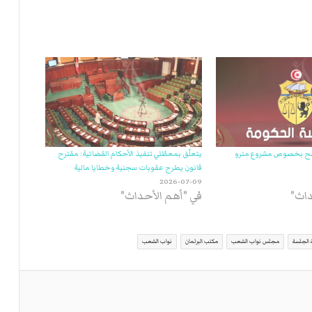
ي
ة
ا
ل
ر
ك
ب
ت
ه
ضّح بخصوص مشروع مترو
يتعلّق بمعطّلي تنفيذ الأحكام القضائية: مقترح
قانون يطرح عقوبات سجنية وخطايا مالية
2026-07-09
داث"
في "أهم الأحداث"
 الجلسة
مجلس نواب الشعب
مكتب البرلمان
نواب الشعب