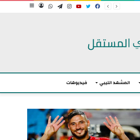
فيسبوك
تويتر
يوتيوب
انستقرام
تيلقرام
واتساب
تسجيل
إضافة
الدخول
عمود
جانبي
المشهد الليبي
فيديوهات
أ
ك
ث
ر
م