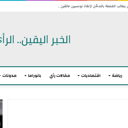
طالب السّلطة بالتدخّل لإنقاذ تونسيين عالقين في ليبيا
رياضة
اقتصاديات
مقالات رأي
بانوراما
مدونات
ت
ا
و
ن
ا
ت
ز
ه
ن
ى