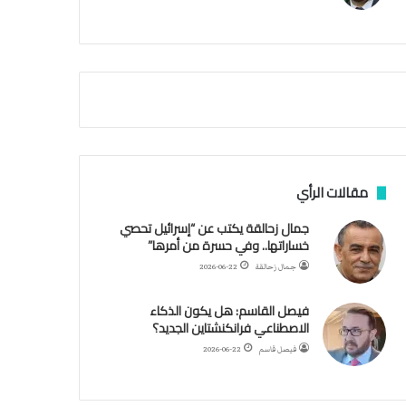
م
أ
ق
ص
ى
.
.
و
ش
ه
د
مقالات الرأي
ا
ء
جمال زحالقة يكتب عن “إسرائيل تحصي
ب
خساراتها.. وفي حسرة من أمرها”
ر
جمال زحالقة
2026-06-22
ص
ا
فيصل القاسم: هل يكون الذكاء
ص
الاصطناعي فرانكنشتاين الجديد؟
ا
ل
فيصل قاسم
2026-06-22
ا
ح