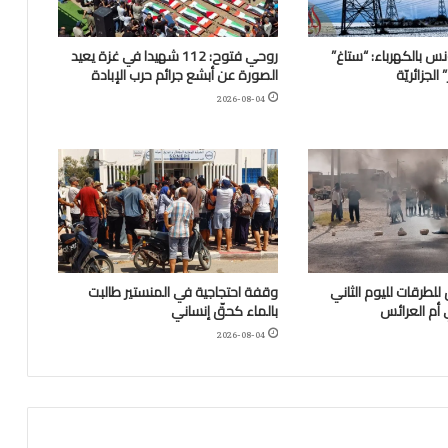
نس بالكهرباء: “ستاغ”
روحي فتوح: 112 شهيدا في غزة يعيد
لجزائريّة
الصورة عن أبشع جرائم حرب الإبادة
2026-08-04
للطرقات لليوم الثاني
وقفة احتجاجية في المنستير طالبت
 أم العرائس
بالماء كحقّ إنساني
2026-08-04