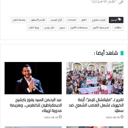
في "أهم الأحداث"
الوسوم
إضراب مفتوح
اتفاق
اعتداءات
الرأي الجديد
تقادم الأسطول
جامعة النقل
حافلات
عدم صرف الأجور
مستحقات الأعوان
ميترو
نقل تونس
وزارة النقل
شاهد أيضا :
تقرير لـ “فاينانشال تايمز”: أزمة
عبد الرحمن السيد يفوز بترشيح
الكهرباء تشعل الغضب الشعبي ضد
الديمقراطيين للكنغرس.. وهزيمة
سعيّد
مدوية لإيباك
2026-08-05
2026-08-05