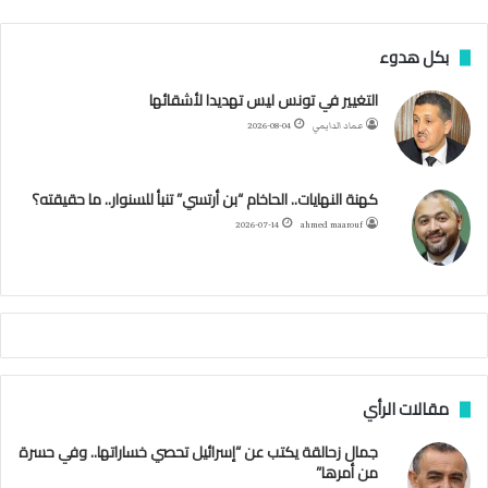
ي
و
و
ن
ي
ا
ق
ر
س
ي
ت
س
ل
ت
بكل هدوء
ر
ت
ب
ت
ي
ت
ق
س
التغيير في تونس ليس تهديدا لأشقائها
ع
عماد الدايمي
2026-08-04
ي
و
ر
و
ق
ر
ا
ي
ن
ك
ب
ر
ا
ب
كهنة النهايات.. الحاخام “بن أرتسي” تنبأ للسنوار.. ما حقيقته؟
ت
ح
ا
م
2026-07-14
ahmed maarouf
ك
ي
م
م
أ
ج
ن
ب
مقالات الرأي
ي
ل
جمال زحالقة يكتب عن “إسرائيل تحصي خساراتها.. وفي حسرة
د
من أمرها”
ر