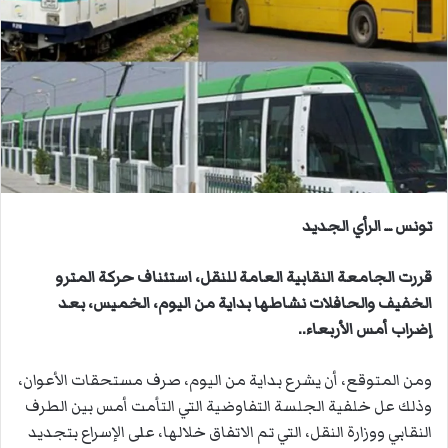
ب
ر
ي
د
ا
إ
ل
ك
ت
ر
تونس ــ الرأي الجديد
و
ن
قررت الجامعة النقابية العامة للنقل، استئناف حركة المترو
ي
الخفيف والحافلات نشاطها بداية من اليوم، الخميس، بعد
ا
إضراب أمس الأربعاء..
ومن المتوقع، أن يشرع بداية من اليوم، صرف مستحقات الأعوان،
وذلك عل خلفية الجلسة التفاوضية التي التأمت أمس بين الطرف
النقابي ووزارة النقل، التي تم الاتفاق خلالها، على الإسراع بتجديد