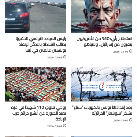
استطلاع رأي: 60% من الأمريكيين
رئيس المرصد التونسي للحقوق
ينفرون من إسرائيل.. ونتنياهو
يطالب السّلطة بالتدخّل لإنقاذ
تونسيين عالقين في ليبيا
2026-08-05
2026-08-04
بعد إمدادها تونس بالكهرباء: “ستاغ”
روحي فتوح: 112 شهيدا في غزة
تشكر “سونلغاز” الجزائريّة
يعيد الصورة عن أبشع جرائم حرب
الإبادة
2026-08-04
2026-08-04