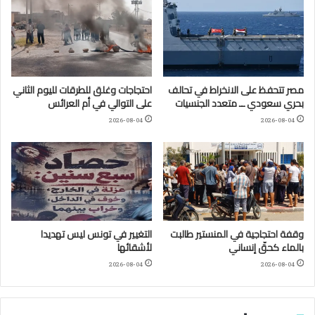
مصر تتحفظ على الانخراط في تحالف
احتجاجات وغلق للطرقات لليوم الثاني
بحري سعودي ــ متعدد الجنسيات
على التوالي في أم العرائس
2026-08-04
2026-08-04
وقفة احتجاجية في المنستير طالبت
التغيير في تونس ليس تهديدا
بالماء كحقّ إنساني
لأشقائها
2026-08-04
2026-08-04