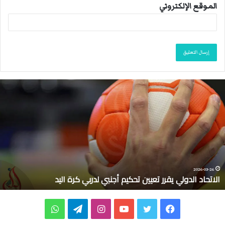
الموقع الإلكتروني
ا
ل
ا
ت
ح
ا
د
ا
ل
2026-03-26
الاتحاد الدولي يقرر تعيين تحكيم أجنبي لدربي كرة اليد
د
و
ل
ف
ت
ي
ا
ت
و
ي
ي