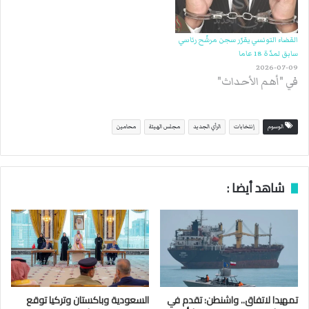
القضاء التونسي يقرّر سجن مرشّح رئاسي
سابق لمدّة 18 عاما
2026-07-09
في "أهم الأحداث"
الوسوم
إنتخابات
الرأي الجديد
مجلس الهيئة
محامين
شاهد أيضا :
تمهيدا لاتفاق.. واشنطن: تقدم في
السعودية وباكستان وتركيا توقع