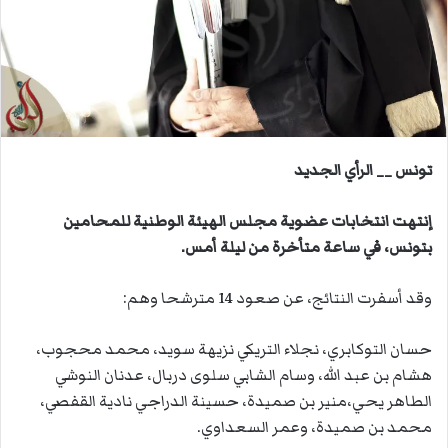
ي
د
ا
إ
ل
ك
ت
تونس __ الرأي الجديد
ر
و
إنتهت انتخابات عضوية مجلس الهيئة الوطنية للمحامين
ن
بتونس، في ساعة متأخرة من ليلة أمس.
ي
ا
وقد أسفرت النتائج، عن صعود 14 مترشحا وهم:
حسان التوكابري، نجلاء التريكي نزيهة سويد، محمد محجوب،
هشام بن عبد الله، وسام الشابي سلوى دربال، عدنان النوشي
الطاهر يحي،منير بن صميدة، حسينة الدراجي نادية القفصي،
محمد بن صميدة، وعمر السعداوي.