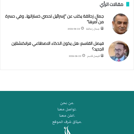
مقالات الرأي
ي
ل
جمال زحالقة يكتب عن “إسرائيل تحصي خساراتها.. وفي حسرة
د
من أمرها”
ر
ب
جمال زحالقة
2026-06-22
ي
ك
فيصل القاسم: هل يكون الذكاء الاصطناعي فرانكنشتاين
ر
الجديد؟
ة
فيصل قاسم
2026-06-22
ا
ل
ي
د
.من نحن
.تواصل معنا
.اعلن معنا
.ميثاق شرف الموقع