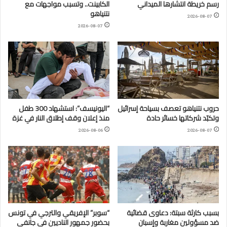
رسم خريطة انتشارها الميداني
الكابينت.. وتسبب مواجهات مع
نتنياهو
2026-08-07
2026-08-07
حروب نتنياهو تعصف بسياحة إسرائيل
“اليونيسف”: استشهاد 300 طفل
وتكبّد شركاتها خسائر حادة
منذ إعلان وقف إطلاق النار في غزة
2026-08-06
2026-08-07
بسبب كارثة سبتة: دعاوى قضائية
“سوبر” الإفريقي والترجي في تونس
ضد مسؤولين مغاربة وإسبان
بحضور جمهور الناديين في جانفي