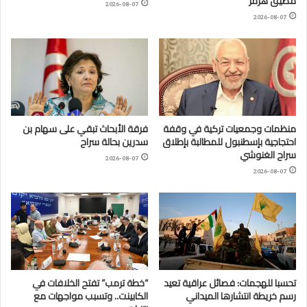
مضيق هرمز
2026-08-07
2026-08-07
منظمات وجمعيات تركية في وقفة
فرقة الأبحاث تبقي على سهام بن
احتجاجية بإسطنبول للمطالبة بإطلاق
سدرين بحالة سراح
سراح الغنوشي
2026-08-07
2026-08-07
تحسبا للهجمات: فصائل عراقية تعيد
“خطة ترمب” تفتح الخلافات في
رسم خريطة انتشارها الميداني
الكابينت.. وتسبب مواجهات مع