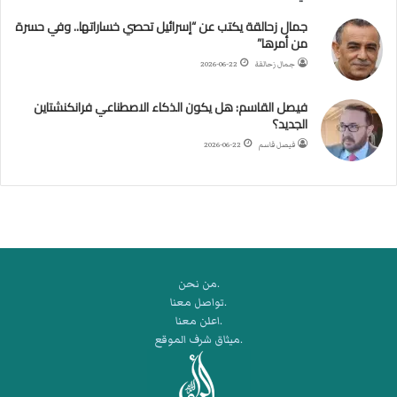
ل
جمال زحالقة يكتب عن “إسرائيل تحصي خساراتها.. وفي حسرة
د
من أمرها”
ر
ب
جمال زحالقة
2026-06-22
ي
ك
فيصل القاسم: هل يكون الذكاء الاصطناعي فرانكنشتاين
ر
الجديد؟
ة
فيصل قاسم
2026-06-22
ا
ل
ي
د
.من نحن
.تواصل معنا
.اعلن معنا
.ميثاق شرف الموقع