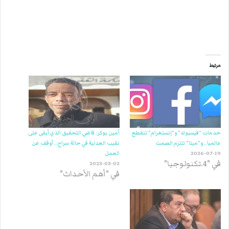
مرتبط
خدمات “فيسبوك” و”إنستغرام” تنقطع
أمين بوكر: قاضي التحقيق الذي أبقى على
عالميا.. و”ميتا” تلتزم الصمت
نقيب العدلية في حالة سراح.. أوقف عن
2026-07-19
العمل
في "4.تكنولوجيا"
2023-03-02
في "أهم الأحداث"