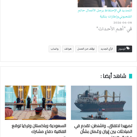
التمديد في الإحتفاظ برجل الأعمال حاتم
الشعبوني وإطارات بنكية
2024-06-08
في "أهم الأحداث"
الوسوم
الرأي الجديد
توقف عن العمل
هواتف
واتساب
شاهد أيضا :
تمهيدا لاتفاق.. واشنطن: تقدم في
السعودية وباكستان وتركيا توقع
المباحثات بين إيران وعُمان بشأن
اتفاقية دفاع مشترك