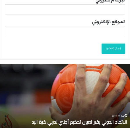
الموقع الإلكتروني
ا
ل
ا
ت
ح
ا
د
ا
ل
2026-03-26
الاتحاد الدولي يقرر تعيين تحكيم أجنبي لدربي كرة اليد
د
و