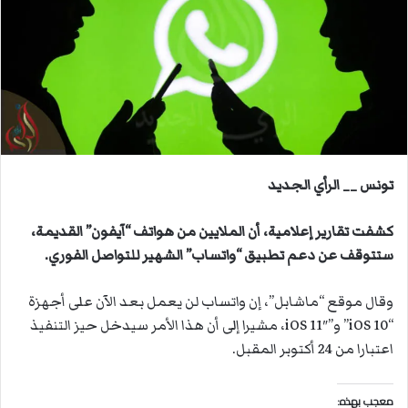
ب
ر
ي
د
ا
إ
ل
ك
ت
تونس __ الرأي الجديد
ر
و
كشفت تقارير إعلامية، أن الملايين من هواتف “آيفون” القديمة،
ن
ستتوقف عن دعم تطبيق “واتساب” الشهير للتواصل الفوري.
ي
ا
وقال موقع “ماشابل”، إن واتساب لن يعمل بعد الآن على أجهزة
“iOS 10” و”iOS 11″، مشيرا إلى أن هذا الأمر سيدخل حيز التنفيذ
اعتبارا من 24 أكتوبر المقبل.
معجب بهذه: