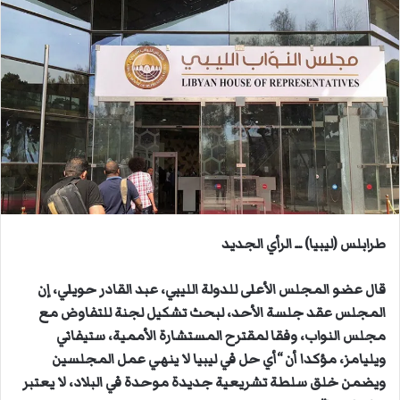
ل
ب
ر
ي
د
ا
إ
ل
ك
ت
ر
طرابلس (ليبيا) ــ الرأي الجديد
و
ن
قال عضو المجلس الأعلى للدولة الليبي، عبد القادر حويلي، إن
ي
المجلس عقد جلسة الأحد، لبحث تشكيل لجنة للتفاوض مع
ا
مجلس النواب، وفقا لمقترح المستشارة الأممية، ستيفاني
ويليامز، مؤكدا أن “أي حل في ليبيا لا ينهي عمل المجلسين
ويضمن خلق سلطة تشريعية جديدة موحدة في البلاد، لا يعتبر