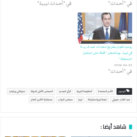
في "أحداث"
في "أحداث ليبية"
روسيا تقوم بتفريغ معدات عسـ.كـ.ريـ.ة
في ليبيا.. وواشنطن “قلقة على استقرار
المنطقة”
2024-06-22
في "أحداث"
الوسوم
الأمم المتحدة
الحكومة الليبية
الرأي الجديد
المجلس الأعلى للدولة
ستيفاني ويليامز
عبد القادر حويلي
لجنة ليبية مشتركة
ليبيا
مجلس النواب
مستشارة الأمين العام
شاهد أيضا :