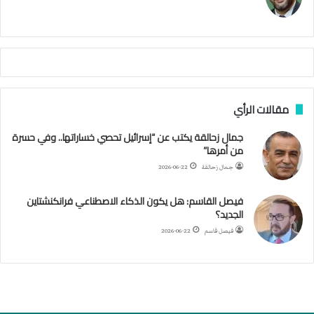
ك
ي
م
م
أ
ج
ن
ب
مقالات الرأي
ي
ل
جمال زحالقة يكتب عن “إسرائيل تحصي خساراتها.. وفي حسرة
د
من أمرها”
ر
ب
جمال زحالقة
2026-06-22
ي
ك
فيصل القاسم: هل يكون الذكاء الاصطناعي فرانكنشتاين
ر
الجديد؟
ة
فيصل قاسم
2026-06-22
ا
ل
ي
د