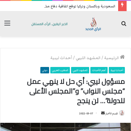
السعودية وباكستان وتركيا توقع اتفاقية دفاع مشترك
بحث
الق
عن
الرئيسية
/
المشهد الليبي
/
أحداث ليبية
أحداث ليبية
أهم الأحداث
المشهد الليبي
المغرب العربي
دولي
مسؤول ليبي: أي حل لا ينهي عمل
“مجلس النواب” و”المجلس الأعلى
للدولة”… لن ينجح
قسم الأخبار
أ
2022-03-07
ر
س