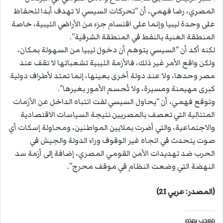
المصري، رضا فهمي، أن “تحركات السيسي لا تهدف أبدا للحفاظ
على وحدة ليبيا وإنما على اقتسام جزء من الأراضي الليبية، خاصة
المنطقة الغنية بالنفط في المنطقة الشرقية”.
لكنه أكد أن “السيسي يتوهم أن دخول ليبيا من السهولة بمكان،
ولكن واقع الأمر غير ذلك، فالأزمة الليبية تشعباتها لا تقف عند
مصر وحدها، ولا عند دولة أخرى بعينها، إنما تمتد لأطراف دولية
كبرى مهيمنة ومسيرة، ولا تُحسم الأمور بغيرها”.
وتوقع فهمي، أن “يحاول السيسي لفت انتباه الداخل عن الأزمات
المتتالية التي تعصف بالمصريين نتيجة السياسات الاقتصادية
والاجتماعية، والتي أضرت بملايين المواطنين، ومحاولة إسكات أي
صوت يتحدث في اتجاه غير الوقوف وراء الدولة والجيش في
الحرب ضد تهديدات الأمن القومي المصري، إضافة إلى أزمة سد
النهضة التي وضعت النظام في موقف محرج”.
(المصدر: عربي 21)
معجب بهذه: