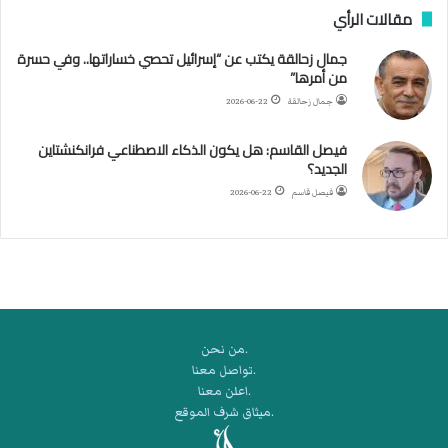
مقالات الرأي
ي
ا
جمال زحالقة يكتب عن “إسرائيل تحصي خساراتها.. وفي حسرة
ل
من أمرها”
أ
ر
جمال زحالقة
2026-06-22
ب
ط
فيصل القاسم: هل يكون الذكاء الاصطناعي فرانكنشتاين
ة
الجديد؟
ا
فيصل قاسم
2026-06-22
ل
م
ت
ق
ا
ط
ع
.من نحن
ة
.تواصل معنا
ل
.اعلن معنا
ر
.ميثاق شرف الموقع
ك
ب