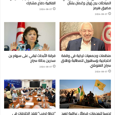
المباحثات بين إيران وعُمان بشأن
اتفاقية دفاع مشترك
مضيق هرمز
2026-08-07
2026-08-07
منظمات وجمعيات تركية في وقفة
فرقة الأبحاث تبقي على سهام بن
احتجاجية بإسطنبول للمطالبة بإطلاق
سدرين بحالة سراح
سراح الغنوشي
2026-08-07
2026-08-07
تحسبا للهجمات: فصائل عراقية تعيد
“خطة ترمب” تفتح الخلافات في