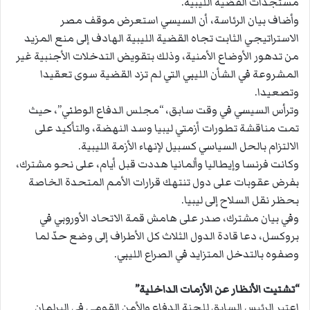
مستجدات القضية الليبية.
وأضاف بيان الرئاسة، أن السيسي استعرض موقف مصر
الاستراتيجي الثابت تجاه القضية الليبية الهادف إلى منع المزيد
من تدهور الأوضاع الأمنية، وذلك بتقويض التدخلات الأجنبية غير
المشروعة في الشأن الليبي التي لم تزد القضية سوى تعقيدا
وتصعيدا.
وترأس السيسي في وقت سابق، “مجلس الدفاع الوطني”، حيث
تمت مناقشة تطورات أزمتي ليبيا وسد النهضة، والتأكيد على
الالتزام بالحل السياسي كسبيل لإنهاء الأزمة الليبية.
وكانت فرنسا وإيطاليا وألمانيا هددت قبل أيام، على نحو مشترك،
بفرض عقوبات على دول تنتهك قرارات الأمم المتحدة الخاصة
بحظر نقل السلاح إلى ليبيا.
وفي بيان مشترك، صدر على هامش قمة الاتحاد الأوروبي في
بروكسل، دعا قادة الدول الثلاث كل الأطراف إلى وضع حدّ لما
وصفوه بالتدخل المتزايد في الصراع الليبي.
“تشتيت الأنظار عن الأزمات الداخلية”
اعتبر الرئيس السابق للجنة الدفاع والأمن القومي في البرلمان