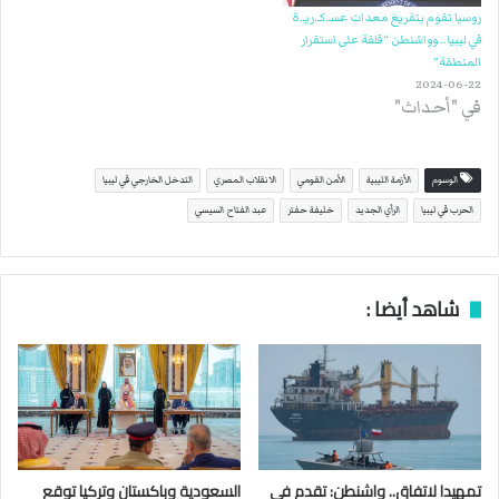
روسيا تقوم بتفريغ معدات عسـ.كـ.ريـ.ة
في ليبيا.. وواشنطن “قلقة على استقرار
المنطقة”
2024-06-22
في "أحداث"
الوسوم
الأزمة الليبية
الأمن القومي
الانقلاب المصري
التدخل الخارجي في ليبيا
الحرب في ليبيا
الرأي الجديد
خليفة حفتر
عبد الفتاح السيسي
شاهد أيضا :
تمهيدا لاتفاق.. واشنطن: تقدم في
السعودية وباكستان وتركيا توقع