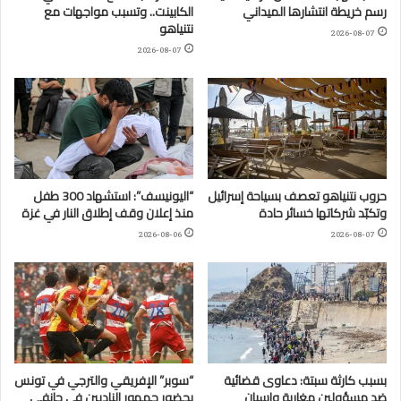
رسم خريطة انتشارها الميداني
الكابينت.. وتسبب مواجهات مع
نتنياهو
2026-08-07
2026-08-07
حروب نتنياهو تعصف بسياحة إسرائيل
“اليونيسف”: استشهاد 300 طفل
وتكبّد شركاتها خسائر حادة
منذ إعلان وقف إطلاق النار في غزة
2026-08-06
2026-08-07
بسبب كارثة سبتة: دعاوى قضائية
“سوبر” الإفريقي والترجي في تونس
ضد مسؤولين مغاربة وإسبان
بحضور جمهور الناديين في جانفي