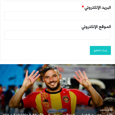
البريد الإلكتروني
*
الموقع الإلكتروني
ا
ن
ت
ه
ى
م
و
س
م
2025-11-10