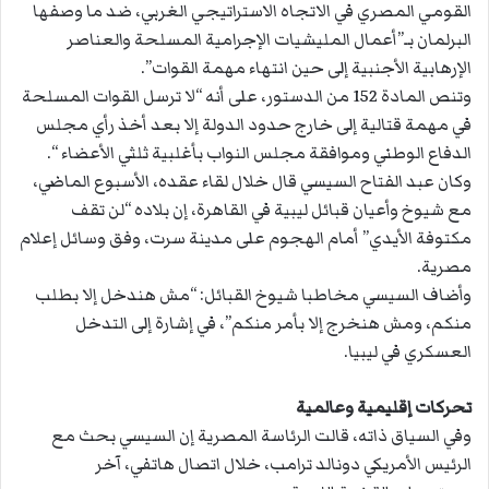
القومي المصري في الاتجاه الاستراتيجي الغربي، ضد ما وصفها
البرلمان بـ”أعمال المليشيات الإجرامية المسلحة والعناصر
الإرهابية الأجنبية إلى حين انتهاء مهمة القوات”.
وتنص المادة 152 من الدستور، على أنه “لا ترسل القوات المسلحة
في مهمة قتالية إلى خارج حدود الدولة إلا بعد أخذ رأي مجلس
الدفاع الوطني وموافقة مجلس النواب بأغلبية ثلثي الأعضاء “.
وكان عبد الفتاح السيسي قال خلال لقاء عقده، الأسبوع الماضي،
مع شيوخ وأعيان قبائل ليبية في القاهرة، إن بلاده “لن تقف
مكتوفة الأيدي” أمام الهجوم على مدينة سرت، وفق وسائل إعلام
مصرية.
وأضاف السيسي مخاطبا شيوخ القبائل: “مش هندخل إلا بطلب
منكم، ومش هنخرج إلا بأمر منكم”، في إشارة إلى التدخل
العسكري في ليبيا.
تحركات إقليمية وعالمية
وفي السياق ذاته، قالت الرئاسة المصرية إن السيسي بحث مع
الرئيس الأمريكي دونالد ترامب، خلال اتصال هاتفي، آخر