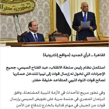
ب
ر
ي
د
ا
إ
ل
ك
ت
ر
القاهرة ــ الرأي الجديد (مواقع إلكترونية)
و
ن
استكمل نظام رئيس سلطة الانقلاب، عبد الفتاح السيسي، جميع
ي
الإجراءات التي تخول له إرسال قوات إلى ليبيا للتدخل عسكريا
ا
لصالح قوات اللواء الليبي المتقاعد خليفة حفتر.
وفي تطور سريع للأحداث في الأزمة الليبية المشتعلة، وافق
البرلمان المصري في جلسة سرية على تفويض السيسي بإرسال
قوات من الجيش في مهام قتالية بالخارج للدفاع عن الأمن