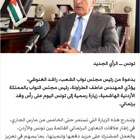
ب
ر
ي
د
ا
إ
ل
ك
ت
تونس ـــ الرأي الجديد
ر
و
بدعوة من رئيس مجلس نواب الشعب، راشد الغنوشي،
ن
يؤدّي المهندس عاطف الطراونة، رئيس مجلس النواب بالمملكة
ي
الأردنية الهاشمية، زيارة رسمية إلى تونس اليوم على رأس وفد
ا
برلماني.
وتندرج هذه الزيارة التي تستمر حتى الخامس من مارس الجاري،
في إطار علاقات التعاون البرلماني القائمة بين تونس والأردن،
والعمل المشترك على مزيد دفعها وتنميتها، بما يسهم في تعزيز