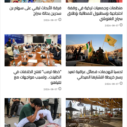
منظمات وجمعيات تركية في وقفة
فرقة الأبحاث تبقي على سهام بن
احتجاجية بإسطنبول للمطالبة بإطلاق
سدرين بحالة سراح
سراح الغنوشي
2026-08-07
2026-08-07
تحسبا للهجمات: فصائل عراقية تعيد
“خطة ترمب” تفتح الخلافات في
رسم خريطة انتشارها الميداني
الكابينت.. وتسبب مواجهات مع
نتنياهو
2026-08-07
2026-08-07