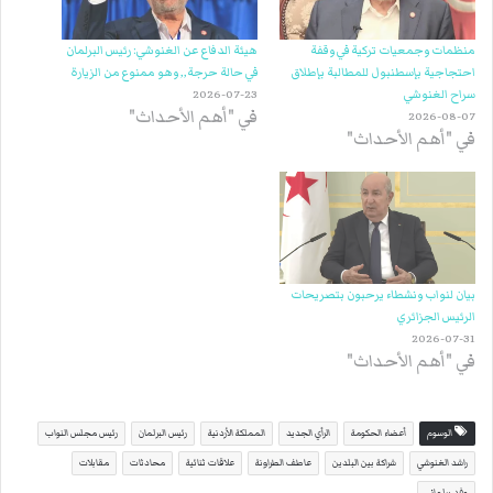
منظمات وجمعيات تركية في وقفة
هيئة الدفاع عن الغنوشي: رئيس البرلمان
احتجاجية بإسطنبول للمطالبة بإطلاق
في حالة حرجة,, وهو ممنوع من الزيارة
سراح الغنوشي
2026-07-23
في "أهم الأحداث"
2026-08-07
في "أهم الأحداث"
بيان لنواب ونشطاء يرحبون بتصريحات
الرئيس الجزائري
2026-07-31
في "أهم الأحداث"
الوسوم
أعضاء الحكومة
الرأي الجديد
المملكة الأردنية
رئيس البرلمان
رئيس مجلس النواب
راشد الغنوشي
شراكة بين البلدين
عاطف الطراونة
علاقات ثنائية
محادثات
مقابلات
وفد برلماني