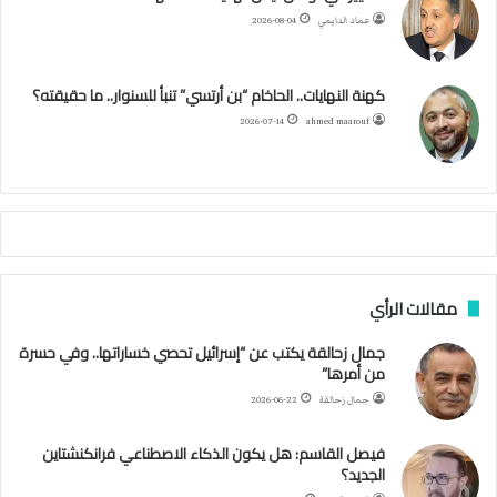
ع
عماد الدايمي
2026-08-04
ي
و
ر
و
ق
ر
ا
ي
ن
ك
ب
ر
ا
ب
كهنة النهايات.. الحاخام “بن أرتسي” تنبأ للسنوار.. ما حقيقته؟
ت
ح
ا
م
2026-07-14
ahmed maarouf
ك
ي
م
م
أ
ج
ن
ب
مقالات الرأي
ي
ل
جمال زحالقة يكتب عن “إسرائيل تحصي خساراتها.. وفي حسرة
د
من أمرها”
ر
ب
جمال زحالقة
2026-06-22
ي
ك
فيصل القاسم: هل يكون الذكاء الاصطناعي فرانكنشتاين
ر
الجديد؟
ة