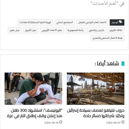
في "أهم الأحداث"
الوسوم
الاتحاد العام التونسي للشغل
المجتمع المدني
الهيئة العليا المستقلة للانتخابات
ايقاف القروي
باتريس برغاميني
رئاسة الجمهورية
سفير الاتحاد الأوروبي
نبيل القروي
نبيل بفون
هيئة الاتصال السمعي والبصري
شاهد أيضا :
حروب نتنياهو تعصف بسياحة إسرائيل
“اليونيسف”: استشهاد 300 طفل
وتكبّد شركاتها خسائر حادة
منذ إعلان وقف إطلاق النار في غزة
2026-08-06
2026-08-07