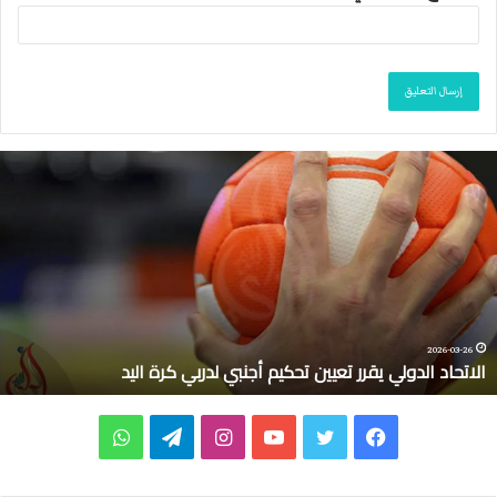
ا
ل
ا
ت
ح
ا
د
ا
ل
2026-03-26
الاتحاد الدولي يقرر تعيين تحكيم أجنبي لدربي كرة اليد
د
و
ل
ف
ت
ي
ا
ت
و
ي
ي
ي
و
و
ن
ي
ا
ق