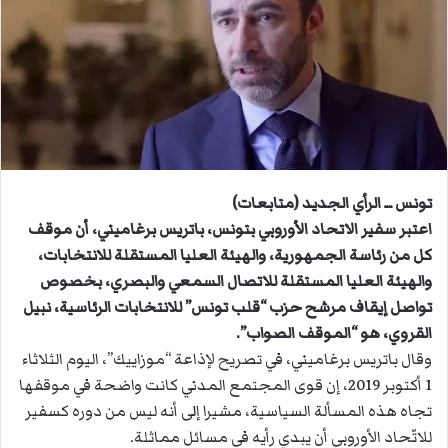
ب
ر
ي
د
ا
إ
ل
ك
ت
تونس ــ الرأي الجديد (متابعات)
ر
اعتبر سفير الاتحاد الأوروبي بتونس، باتريس برغاميني، أن موقف
و
كل من رئاسة الجمهورية، والهيئة العليا المستقلة للانتخابات،
ن
والهيئة العليا المستقلة للاتصال السمعي والبصري، بخصوص
ي
تواصل إيقاف مرشح حزب “قلب تونس” للانتخابات الرئاسية، نبيل
ا
القروي، هو “الموقف الصواب”.
وقال باتريس برغاميني، في تصريح لإذاعة “موزاييك”، اليوم الثلاثاء
1 أكتوبر 2019، إن قوى المجتمع المدني كانت واضحة في موقفها
تجاه هذه المسألة السياسية، مشيرا إلى أنه ليس من دوره كسفير
للاتّحاد الأوروبي أن يبدي رأيه في مسائل مماثلة.