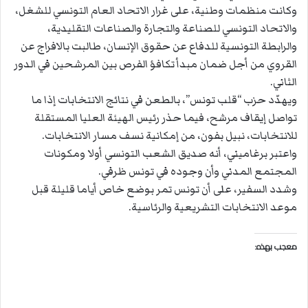
وكانت منظمات وطنية، على غرار الاتحاد العام التونسي للشغل،
والاتحاد التونسي للصناعة والتجارة والصناعات التقليدية،
والرابطة التونسية للدفاع عن حقوق الإنسان، طالبت بالافراج عن
القروي من أجل ضمان مبدأ تكافؤ الفرص بين المرشحين في الدور
الثاني.
ويهدّد حزب “قلب تونس”، بالطعن في نتائج الانتخابات إذا ما
تواصل إيقاف مرشح، فيما حذر رئيس الهيئة العليا المستقلة
للانتخابات، نبيل بفون، من إمكانية نسف مسار الانتخابات.
واعتبر برغاميني، أنه صديق الشعب التونسي أولا ومكونات
المجتمع المدني وأن وجوده في تونس ظرفي.
وشدد السفير، على أن تونس تمر بوضع خاص أياما قليلة قبل
موعد الانتخابات التشريعية والرئاسية.
معجب بهذه: