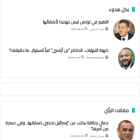
ر
س
ي
ت
س
ل
ت
بكل هدوء
ر
ت
ب
ت
ي
ت
ق
س
التغيير في تونس ليس تهديدا لأشقائها
ع
عماد الدايمي
2026-08-04
ي
و
ر
و
ق
ر
ا
ي
ن
ك
ب
ر
ا
ب
كهنة النهايات.. الحاخام “بن أرتسي” تنبأ للسنوار.. ما حقيقته؟
ت
ح
ا
م
2026-07-14
ahmed maarouf
ك
ي
م
م
أ
ج
ن
ب
مقالات الرأي
ي
ل
جمال زحالقة يكتب عن “إسرائيل تحصي خساراتها.. وفي حسرة
د
من أمرها”
ر
ب
جمال زحالقة
2026-06-22