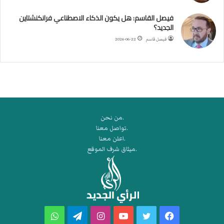
ي
ك
فيصل القاسم: هل يكون الذكاء الاصطناعي فرانكنشتاين
ر
الجديد؟
ة
فيصل قاسم
2026-06-22
ا
ل
ي
د
.من نحن
.تواصل معنا
.اعلن معنا
.ميثاق شرف الموقع
فيسبوك
تويتر
يوتيوب
انستقرام
تيلقرام
واتساب