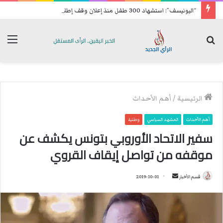
“اليونيسف”: استشهاد 300 طفل منذ إعلان وقف إطلاق النار في غزة
بحث
الق
عن
الرئيسية
/
أهم الأحداث
أهم الأحداث
المشهد السياسي
وطنية
سفير الاتحاد الأوروبي بتونس يكشف عن
موقفه من تواصل إيقاف القروي
قسم الأخبار
أ
2019-10-01
ر
س
ل