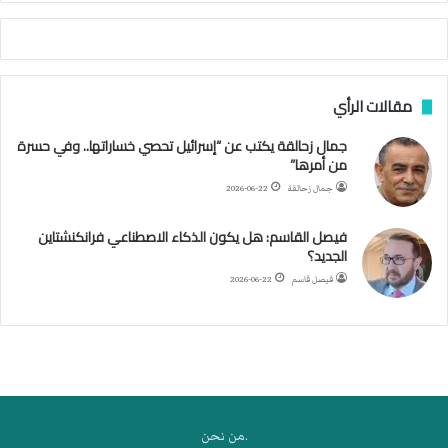
أ
ج
ن
ب
مقالات الرأي
ي
ل
جمال زحالقة يكتب عن “إسرائيل تحصي خساراتها.. وفي حسرة
د
من أمرها”
ر
ب
جمال زحالقة
2026-06-22
ي
ك
فيصل القاسم: هل يكون الذكاء الاصطناعي فرانكنشتاين
ر
الجديد؟
ة
فيصل قاسم
2026-06-22
ا
ل
ي
د
.من نحن