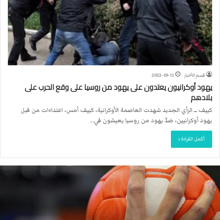
قسم الأخبار
2022-03-11
يهود أوكرانيون يعتدون على يهود من روسيا على وقع الحرب على
بلادهم
كييف ـــ الرأي الجديد شهدت العاصمة الأوكرانية، كييف أمس، اعتداءات من قبل
يهود أوكرانيين، ضدّ يهود من روسيا يعيشون في…
أكمل القراءة »
ا
ل
ا
ت
ح