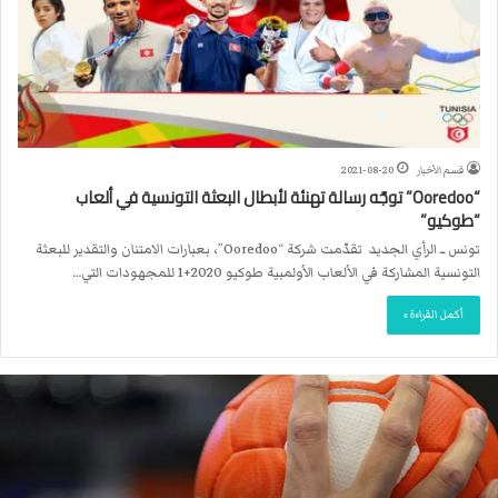
قسم الأخبار
2021-08-20
“Ooredoo” توجّه رسالة تهنئة لأبطال البعثة التونسية في ألعاب
“طوكيو”
تونس ــ الرأي الجديد تقدّمت شركة “Ooredoo”، بعبارات الامتنان والتقدير للبعثة
التونسية المشاركة في الألعاب الأولمبية طوكيو 2020+1 للمجهودات التي…
أكمل القراءة »
ا
ل
ا
ت
ح