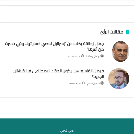
أ
ج
ن
ب
مقالات الرأي
ي
ل
جمال زحالقة يكتب عن “إسرائيل تحصي خساراتها.. وفي حسرة
د
من أمرها”
ر
ب
جمال زحالقة
2026-06-22
ي
ك
فيصل القاسم: هل يكون الذكاء الاصطناعي فرانكنشتاين
ر
الجديد؟
ة
فيصل قاسم
2026-06-22
ا
ل
ي
د
.من نحن