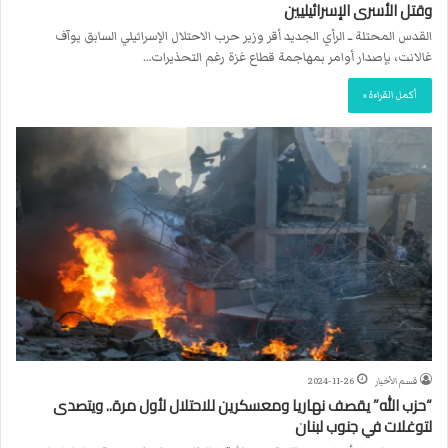
وقتل الأسرى الإسرائيليين
القدس المحتلة ــ الرأي الجديد أقر وزير حرب الاحتلال الإسرائيلي السابق يوآف
غالانت، بإصدار أوامر بمهاجمة قطاع غزة رغم التحذيرات…
أكمل القراءة »
قسم الأخبار
2024-11-26
“حزب الله” يقصف نهاريا ومعسكرين للاحتلال لأول مرة.. ويتصدى
لتوغلات في جنوب لبنان