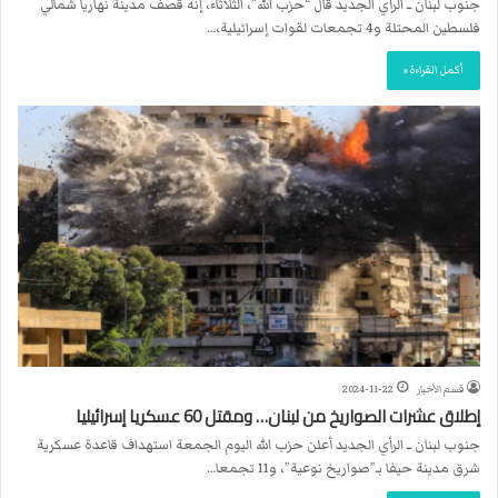
جنوب لبنان ــ الرأي الجديد قال “حزب الله”، الثلاثاء، إنه قصف مدينة نهاريا شمالي
فلسطين المحتلة و4 تجمعات لقوات إسرائيلية،…
أكمل القراءة »
قسم الأخبار
2024-11-22
إطلاق عشرات الصواريخ من لبنان… ومقتل 60 عسكريا إسرائيليا
جنوب لبنان ــ الرأي الجديد أعلن حزب الله اليوم الجمعة استهداف قاعدة عسكرية
شرق مدينة حيفا بـ”صواريخ نوعية”، و11 تجمعا…