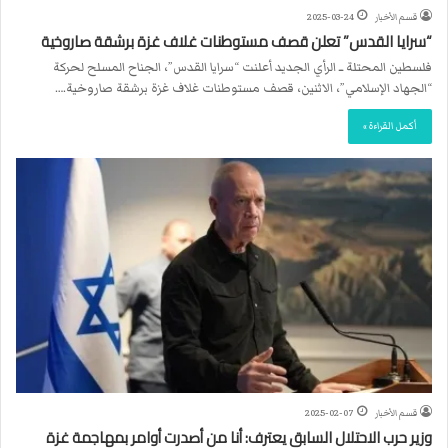
قسم الأخبار
2025-03-24
“سرايا القدس” تعلن قصف مستوطنات غلاف غزة برشقة صاروخية
فلسطين المحتلة ــ الرأي الجديد أعلنت “سرايا القدس”، الجناح المسلح لحركة
“الجهاد الإسلامي”، الاثنين، قصف مستوطنات غلاف غزة برشقة صاروخية.…
أكمل القراءة »
قسم الأخبار
2025-02-07
وزير حرب الاحتلال السابق يعترف: أنا من أصدرت أوامر بمهاجمة غزة