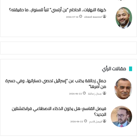
ه
ك
ب
ر
ا
ب
كهنة النهايات.. الحاخام “بن أرتسي” تنبأ للسنوار.. ما حقيقته؟
ا
ح
ا
م
2026-07-14
ahmed maarouf
م
ا
م
ي
ة
ا
ل
س
مقالات الرأي
ف
ن
جمال زحالقة يكتب عن “إسرائيل تحصي خساراتها.. وفي حسرة
ف
من أمرها”
ي
م
جمال زحالقة
2026-06-22
ض
ي
فيصل القاسم: هل يكون الذكاء الاصطناعي فرانكنشتاين
ق
الجديد؟
ه
فيصل قاسم
2026-06-22
ر
م