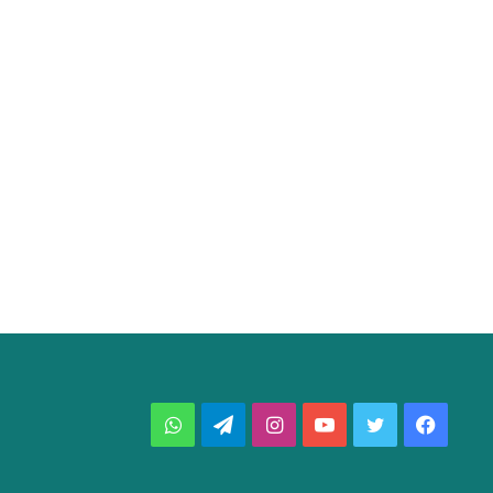
فيسبوك
تويتر
يوتيوب
انستقرام
تيلقرام
واتساب