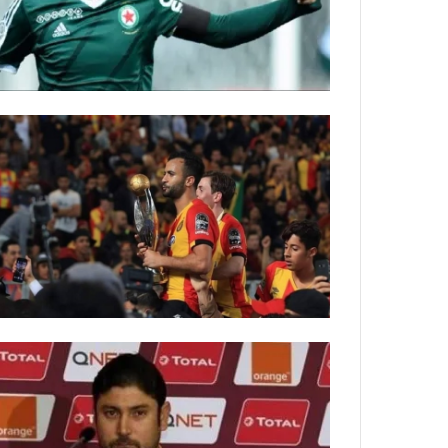
ة
ل
ر
ك
ب
ت
ه