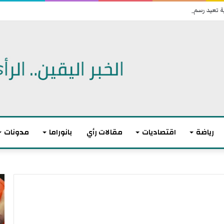
 تعيد رسم خريطة انتشارها الميداني
رياضة
اقتصاديات
مقالات رأي
بانوراما
مدونات
أ
ا
ك
ل
ث
ا
ر
ت
م
ح