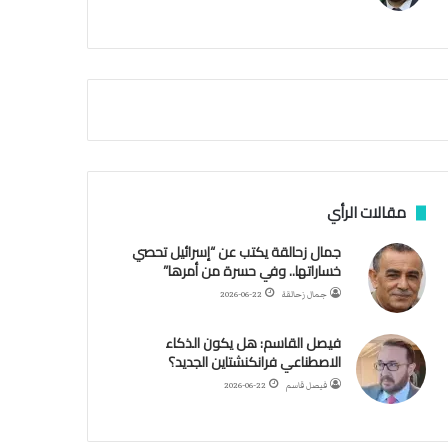
م
ي
ة
ا
ل
س
ف
ن
ف
ي
م
مقالات الرأي
ض
ي
جمال زحالقة يكتب عن “إسرائيل تحصي
ق
خساراتها.. وفي حسرة من أمرها”
ه
جمال زحالقة
2026-06-22
ر
م
فيصل القاسم: هل يكون الذكاء
ز
الاصطناعي فرانكنشتاين الجديد؟
فيصل قاسم
2026-06-22