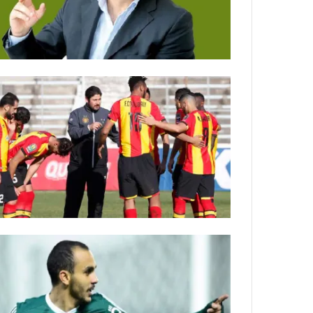
ي
ص
ا
ب
ف
ي
ا
ل
أ
ر
ب
ط
ة
ا
ل
م
ت
ق
ا
ط
ع