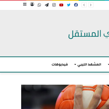
فيسبوك
تويتر
يوتيوب
انستقرام
تيلقرام
واتساب
تسجيل
إضافة
الدخول
عمود
جانبي
المشهد الليبي
فيديوهات
م
ا
ك
ر
و