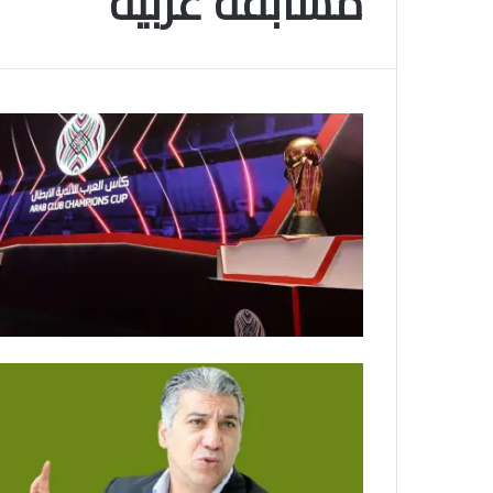
مسابقة عربية
م
و
2025-11-10
س
انتهى موسم البلايلي… الجزائري يصاب في ا
م
المتقاطعة لركبته
ا
ل
ب
ل
ا
ي
ل
ي
…
ا
ل
ج
ز
ا
ئ
ر
ي