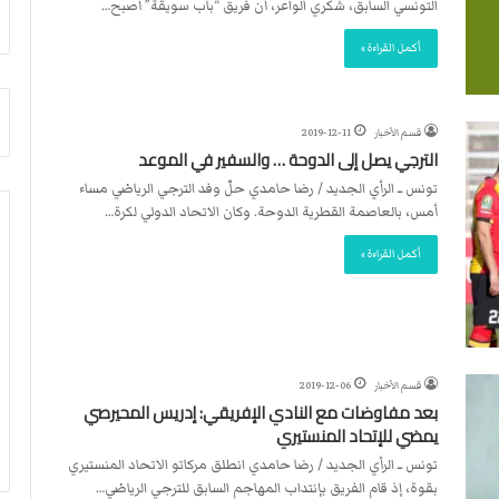
التونسي السابق، شكري الواعر، أن فريق “باب سويقة” أصبح…
أ
م
ق
أ
أكمل القراءة »
ص
ج
ى
ن
.
ب
.
ي
قسم الأخبار
2019-12-11
و
ل
الترجي يصل إلى الدوحة … والسفير في الموعد
ش
د
تونس ــ الرأي الجديد / رضا حامدي حلّ وفد الترجي الرياضي مساء
ه
ر
أمس، بالعاصمة القطرية الدوحة. وكان الاتحاد الدولي لكرة…
د
ب
ا
ي
أكمل القراءة »
ء
ك
ب
ر
ر
ة
ص
ا
ا
ل
ص
ي
قسم الأخبار
2019-12-06
ا
د
بعد مفاوضات مع النادي الإفريقي: إدريس المحيرصي
ل
يمضي للإتحاد المنستيري
ا
تونس ــ الرأي الجديد / رضا حامدي انطلق مركاتو الاتحاد المنستيري
ح
بقوة، إذ قام الفريق بإنتداب المهاجم السابق للترجي الرياضي…