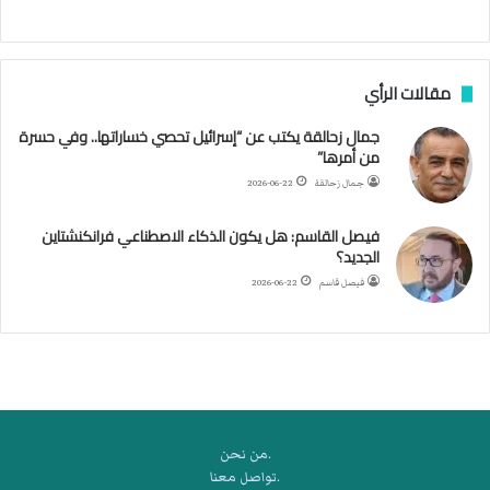
ج
ن
ب
مقالات الرأي
ي
ل
جمال زحالقة يكتب عن “إسرائيل تحصي خساراتها.. وفي حسرة
د
من أمرها”
ر
ب
جمال زحالقة
2026-06-22
ي
ك
فيصل القاسم: هل يكون الذكاء الاصطناعي فرانكنشتاين
ر
الجديد؟
ة
فيصل قاسم
2026-06-22
ا
ل
ي
د
.من نحن
.تواصل معنا