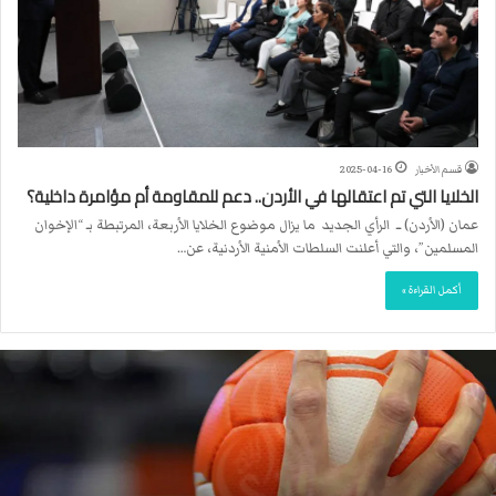
قسم الأخبار
2025-04-16
الخلايا التي تم اعتقالها في الأردن.. دعم للمقاومة أم مؤامرة داخلية؟
عمان (الأردن) ــ الرأي الجديد ما يزال موضوع الخلايا الأربعة، المرتبطة بـ “الإخوان
المسلمين”، والتي أعلنت السلطات الأمنية الأردنية، عن…
أكمل القراءة »
ا
ل
ا
ت
ح
ا