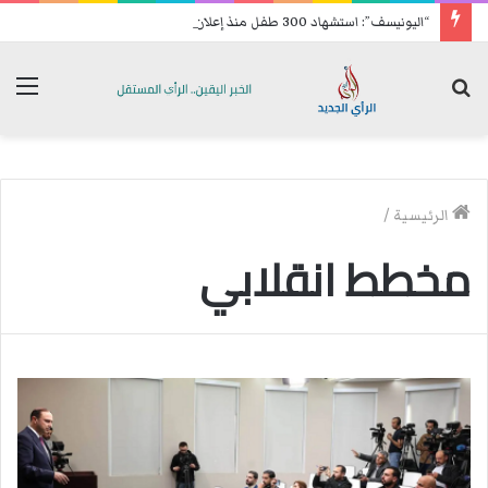
“اليونيسف”: استشهاد 300 طفل منذ إعلان وقف إطلاق النار في غزة
بحث
الق
عن
الرئيسية
/
مخطط انقلابي