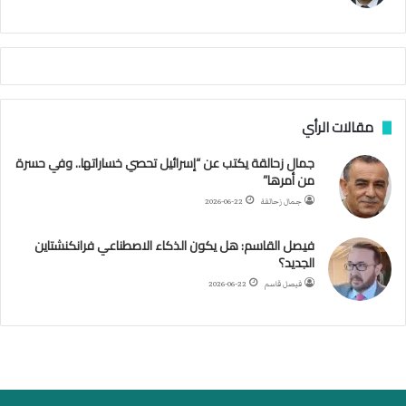
ا
م
ي
ة
ا
ل
س
مقالات الرأي
ف
ن
جمال زحالقة يكتب عن “إسرائيل تحصي خساراتها.. وفي حسرة
ف
من أمرها”
ي
م
جمال زحالقة
2026-06-22
ض
ي
فيصل القاسم: هل يكون الذكاء الاصطناعي فرانكنشتاين
ق
الجديد؟
ه
فيصل قاسم
2026-06-22
ر
م
ز