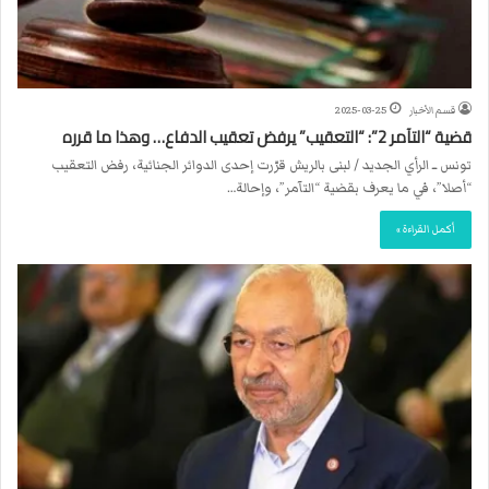
قسم الأخبار
2025-03-25
قضية “التآمر 2”: “التعقيب” يرفض تعقيب الدفاع… وهذا ما قرره
تونس ــ الرأي الجديد / لبنى بالريش قرّرت إحدى الدوائر الجنائية، رفض التعقيب
“أصلا”، في ما يعرف بقضية “التآمر”، وإحالة…
أكمل القراءة »