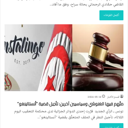
القاضي حمّادي الرحماني بحالة سراح، وفق ما أفاد…
أكمل القراءة »
قسم الأخبار
2024-05-14
متّهم فيها الغنوشي وسياسيين آخرين: تأجيل قضية “أنستالينغو”
تونس ــ الرأي الجديد قرّرت إحدى الدوائر الجزائية لدى محكمة التعقيب اليوم
الثلاثاء، تأجيل النظر في الملف المتعلّق بقضية “أنستالينغو”…