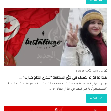
أكمل القراءة »
قسم الأخبار
2024-05-14
هذا ما قرّره القضاء في حقّ الصحفية “شذى الحاج مبارك” …
تونس ــ الرأي الجديد قرّرت الدائرة 27 بمحكمة التعقيب المتعهدة بملف ما يعرف
“أنستالينغو”، تأجيل النظر في القرار الصادر عن…
أكمل القراءة »