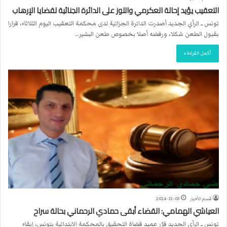
التعقيب يؤيد إحالة العكرمي واللوز على الدائرة الجنائية لقضايا الإرهاب
تونس ــ الرأي الجديد أصدرت الدائرة الجزائية لدى محكمة التعقيب اليوم الثلاثاء، قرارا
بقبول الطعن شكلا، ورفضه أصلا بخصوص طعن البشير…
أكمل القراءة »
قسم الأخبار
2024-12-03
العياشي الهمامي: القضاء أبقى حمادي الرحماني بحالة سراح
تونس ــ الرأي الجديد قرّر عميد قضاة التحقيق بالمحكمة الابتدائية بتونس، إبقاء