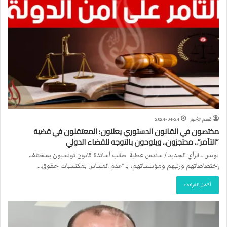
قسم الأخبار
2024-04-24
مختصون في القانون الدستوري يعلنون: المعتقلون في قضية
“التآمر”.. محتجزون.. ويلوحون بالتوجه للقضاء الدولي
تونس ــ الرأي الجديد / سندس عطية طالب أساتذة قانون تونسيون بمختلف
إختصاصاتهم ورتبهم ومؤسساتهم، بـ “عدم المساس بمكتسبات حقوق…
أكمل القراءة »