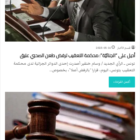
قسم الأخبار
2025-05-14
أحيل على “الجنائيّة”: محكمة التعقيب ترفض طعن الصحبي عتيق
تونس ــ الرأي الجديد / وسام خنفير أصدرت إحدى الدوائر الجزائية لدى محكمة
التعقيب بتونس، اليوم، قرارا “بالرفض أصلا”، بخصوص…
أكمل القراءة »