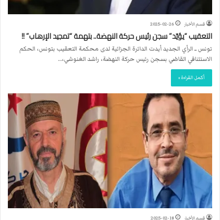
قسم الأخبار
2025-02-26
التعقيب “يؤيّد” سجن رئيس حركة النهضة.. بتهمة “تمجيد الإرهاب” !!
تونس ــ الرأي الجديد أيدت الدائرة الجزائية لدى محكمة التعقيب بتونس، الحكم
الاستئنافي القاضي بسجن رئيس حركة النهضة، راشد الغنوشي،…
أكمل القراءة »
قسم الأخبار
2025-02-18