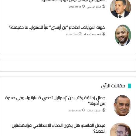
ع
عماد الدايمي
2026-08-04
ي
و
ر
و
ق
ر
ا
ي
ن
ك
ب
ر
ا
ب
كهنة النهايات.. الحاخام “بن أرتسي” تنبأ للسنوار.. ما حقيقته؟
ت
ح
ا
م
2026-07-14
ahmed maarouf
ك
ي
م
م
أ
ج
ن
ب
مقالات الرأي
ي
ل
جمال زحالقة يكتب عن “إسرائيل تحصي خساراتها.. وفي حسرة
د
من أمرها”
ر
ب
جمال زحالقة
2026-06-22
ي
ك
فيصل القاسم: هل يكون الذكاء الاصطناعي فرانكنشتاين
ر
الجديد؟
ة