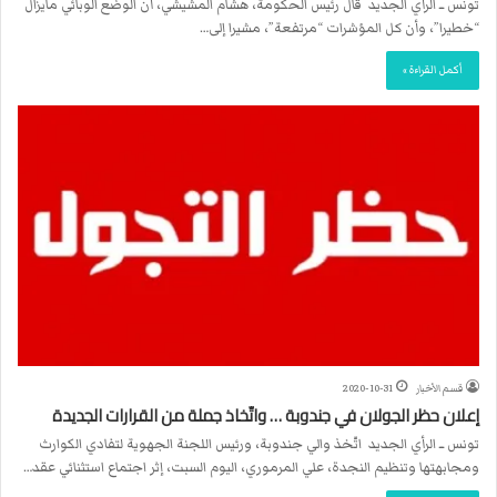
تونس ــ الرأي الجديد قال رئيس الحكومة، هشام المشيشي، أن الوضع الوبائي مايزال
“خطيرا”، وأن كل المؤشرات “مرتفعة”، مشيرا إلى…
أكمل القراءة »
قسم الأخبار
2020-10-31
إعلان حظر الجولان في جندوبة … واتّخاذ جملة من القرارات الجديدة
تونس ــ الرأي الجديد اتّخذ والي جندوبة، ورئيس اللجنة الجهوية لتفادي الكوارث
ومجابهتها وتنظيم النجدة، علي المرموري، اليوم السبت، إثر اجتماع استثنائي عقد…