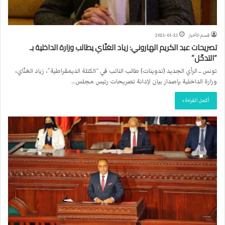
قسم الأخبار
2021-01-21
تصريحات عبد الكريم الهاروني: زياد الغنّاي يطالب وزارة الداخلية بـ
“التدخّل”
تونس ــ الرأي الجديد (تدوينات) طالب النائب في “الكتلة الديمقراطية”، زياد الغنّاي،
وزارة الداخلية بإصدار بيان لإدانة تصريحات رئيس مجلس…
أكمل القراءة »