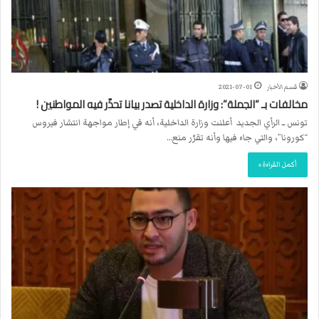
قسم الأخبار
2021-07-01
مخالفات بـ “الجملة”: وزارة الداخلية تصدر بيانا تحذّر فيه المواطنين !
تونس ــ الرأي الجديد أعلنت وزارة الداخلية، أنه في إطار مواجهة انتشار فيروس
“كورونا”، والتي جاء فيها وأنه تقرّر منع…
أكمل القراءة »