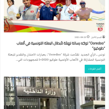
قسم الأخبار
2021-08-20
“Ooredoo” توجّه رسالة تهنئة لأبطال البعثة التونسية في ألعاب
“طوكيو”
تونس ــ الرأي الجديد تقدّمت شركة “Ooredoo”، بعبارات الامتنان والتقدير للبعثة
التونسية المشاركة في الألعاب الأولمبية طوكيو 2020+1 للمجهودات التي…
أكمل القراءة »