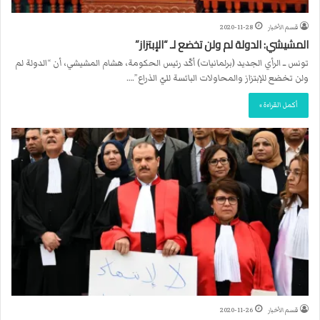
قسم الأخبار
2020-11-28
المشيشي: الدولة لم ولن تخضع لـ “الإبتزاز”
تونس ــ الرأي الجديد (برلمانيات) أكّد رئيس الحكومة، هشام المشيشي، أن “الدولة لم
ولن تخضع للإبتزاز والمحاولات البائسة لليّ الذراع”.…
أكمل القراءة »
قسم الأخبار
2020-11-26