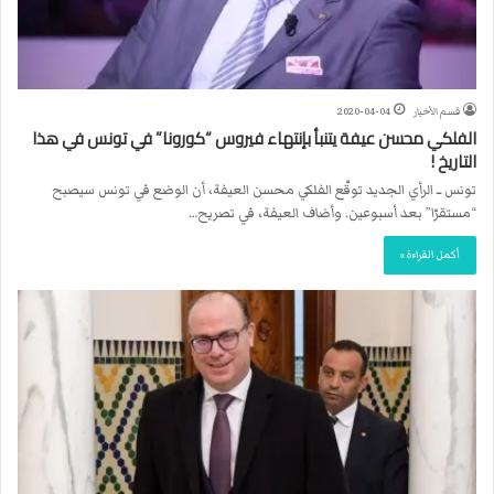
قسم الأخبار
2020-04-04
الفلكي محسن عيفة يتنبأ بإنتهاء فيروس “كورونا” في تونس في هذا
التاريخ !
تونس ــ الرأي الجديد توقّع الفلكي محسن العيفة، أن الوضع في تونس سيصبح
“مستقرّا” بعد أسبوعين. وأضاف العيفة، في تصريح…
أكمل القراءة »