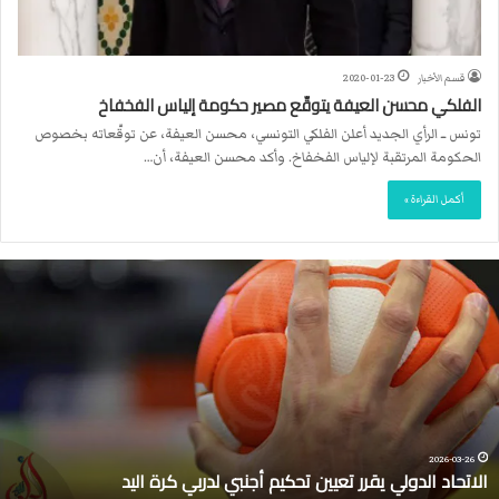
قسم الأخبار
2020-01-23
الفلكي محسن العيفة يتوقّع مصير حكومة إلياس الفخفاخ
تونس ــ الرأي الجديد أعلن الفلكي التونسي، محسن العيفة، عن توقّعاته بخصوص
الحكومة المرتقبة لإلياس الفخفاخ. وأكد محسن العيفة، أن…
أكمل القراءة »
ا
ل
ا
ت
ح
ا
د
ا
ل
2026-03-26
الاتحاد الدولي يقرر تعيين تحكيم أجنبي لدربي كرة اليد
د