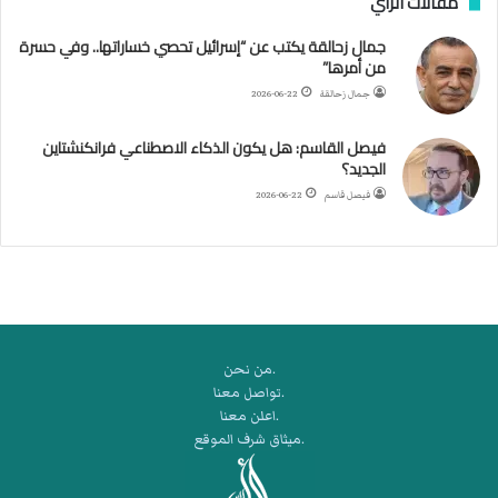
مقالات الرأي
ل
جمال زحالقة يكتب عن “إسرائيل تحصي خساراتها.. وفي حسرة
د
من أمرها”
ر
ب
جمال زحالقة
2026-06-22
ي
ك
فيصل القاسم: هل يكون الذكاء الاصطناعي فرانكنشتاين
ر
الجديد؟
ة
فيصل قاسم
2026-06-22
ا
ل
ي
د
.من نحن
.تواصل معنا
.اعلن معنا
.ميثاق شرف الموقع