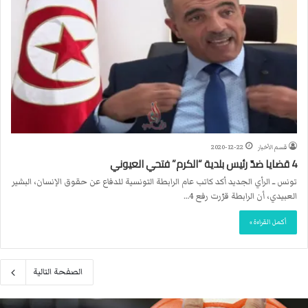
قسم الأخبار
2020-12-22
4 قضايا ضدّ رئيس بلدية “الكرم” فتحي العيوني ‎
تونس ــ الرأي الجديد أكد كاتب عام الرابطة التونسية للدفاع عن حقوق الإنسان، البشير
العبيدي، أن الرابطة قرّرت رفع 4…
أكمل القراءة »
الصفحة التالية
م