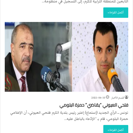
التابعين للمنطقة الترابية للكرم، إلى التسجيل في منظومة…
أكمل القراءة »
قسم الأخبار
2021-06-10
فتحي العيوني “يقاضي” حمزة البلومي
تونس ــ الرأي الجديد (إستماع) إعتبر رئيس بلدية الكرم فتحي العيوني، أن الإعلامي
حمزة البلومي، قام بـ “الإدّعاء بالباطل عليه…
أكمل القراءة »