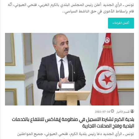
تونس ــ الرأي الجديد أعلن رئيس المجلس البلدي بالكرم الغربي، فتحي العيوني، أنّه
قام بإسقاط الدّعوى في حق الناشط السياسي…
أكمل القراءة »
قسم الأخبار
2021-07-14
بلدية الكرم تشترط التسجيل في منظومة إيفاكس للانتفاع بالخدمات
البلدية وفتح المحلات التجارية
تونس ــ الرأي الجديد دعا رئيس بلدية الكرم، فتحي العيوني، جميع المواطنين