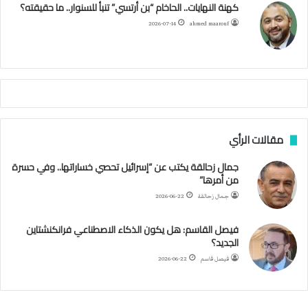
كهنة النهايات.. الحاخام “بن أرتسي” تنبأ للسنوار.. ما حقيقته؟
ا
ح
ا
م
2026-07-14
ahmed maarouf
م
ا
م
ي
ة
ا
ل
س
مقالات الرأي
ف
ن
جمال زحالقة يكتب عن “إسرائيل تحصي خساراتها.. وفي حسرة
ف
من أمرها”
ي
م
جمال زحالقة
2026-06-22
ض
ي
فيصل القاسم: هل يكون الذكاء الاصطناعي فرانكنشتاين
ق
الجديد؟
ه
فيصل قاسم
2026-06-22
ر
م
ز