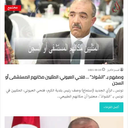
قسم الأخبار
2021-03-25
وصفهم بـ “الشواذ” … فتحي العيوني: المثليين مكانهم المستشفى أو
السجن
تونس ــ الرأي الجديد (إستماع) وصف رئيس بلدية الكرم، فتحي العيوني، المثليين في
تونس بـ “الشواذ”، معتبرا أن مكانهم الطبيعي…
أكمل القراءة »