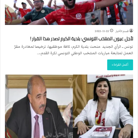
قسم الأخبار
2022-11-22
لأجل عيون المنتخب التونسي: بلدية الكرم تصدر هذا القرار !
تونس ــ الرأي الجديد منحت بلدية الكرم، كافة موظفيها، ترخيصا لمغادرة مقرّ
العمل لمتابعة مباريات المنتخب الوطني التونسي لكرة القدم،…
أكمل القراءة »