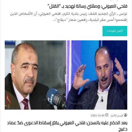
فتحي العيوني: وصلتني رسالة تهديد بـ “القتل”
تونس ــ الرأي الجديد كشف رئيس بلدية الكرم، فتحي العيوني، أن الأشخاص الذين
إقتحموا أمس مقر البلدية، رافعين شعار “ديقاج”…
أكمل القراءة »
قسم الأخبار
2021-10-30
بعد الحكم عليه بالسجن: فتحي العيوني يقرّر إسقاط الدعوى ضدّ عماد
دغيج