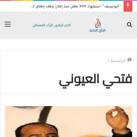
“اليونيسف”: استشهاد 300 طفل منذ إعلان وقف إطلاق النار في غزة
بحث
الق
عن
الرئيسية
/
فتحي العيوني