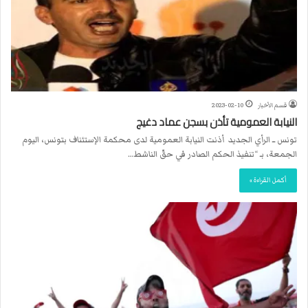
قسم الأخبار
2023-02-10
النيابة العمومية تأذن بسجن عماد دغيج
تونس ــ الرأي الجديد أذنت النيابة العمومية لدى محكمة الإستئناف بتونس، اليوم
الجمعة، بـ “تنفيذ الحكم الصادر في حقّ الناشط…
أكمل القراءة »