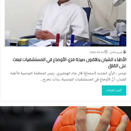
قسم الأخبار
2020-09-14
الأطباء الشبان يطلقون صيحة فزع: الأوضاع في المستشفيات تبعث
على القلق
تونس ــ الرأي الجديد (استماع) قال جاد الهنشيري، رئيس المنظمة التونسية للأطباء
الشبان، أنّ الأوضاع في المستشفيات التونسية، بدأت تخرج…
أكمل القراءة »
ا
ل
ا
ت