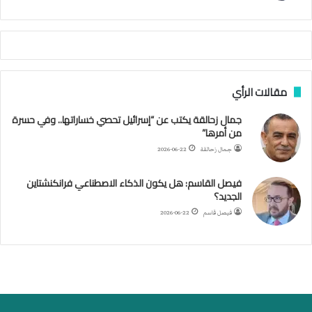
ي
م
م
أ
ج
ن
ب
مقالات الرأي
ي
ل
جمال زحالقة يكتب عن “إسرائيل تحصي خساراتها.. وفي حسرة
د
من أمرها”
ر
ب
جمال زحالقة
2026-06-22
ي
ك
فيصل القاسم: هل يكون الذكاء الاصطناعي فرانكنشتاين
ر
الجديد؟
ة
فيصل قاسم
2026-06-22
ا
ل
ي
د