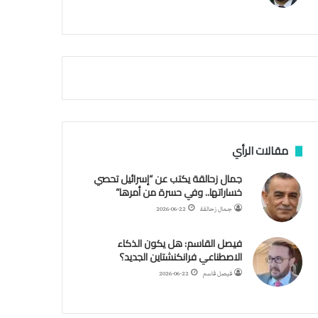
م
ي
ة
ا
ل
س
ف
ن
ف
ي
م
مقالات الرأي
ض
ي
جمال زحالقة يكتب عن “إسرائيل تحصي
ق
خساراتها.. وفي حسرة من أمرها”
ه
جمال زحالقة
2026-06-22
ر
م
فيصل القاسم: هل يكون الذكاء
ز
الاصطناعي فرانكنشتاين الجديد؟
فيصل قاسم
2026-06-22