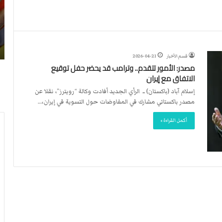
ن
ا
4
د
2026-07-23
آ
ا
لأربطة
أكثر من 4 آلاف مستوطن يقتحمون الأقصى..
ل
ل
وشهداء برصاص الاحتلال
ا
د
قسم الأخبار
2026-04-21
ف
و
مصدر: الأمور ​تتقدم.. وترامب قد يحضر حفل توقيع
م
ل
الاتفاق مع إيران
س
ي
ت
ي
إسلام آباد (باكستان) ــ الرأي الجديد أفادت وكالة “رويترز”، نقلا عن
و
ق
مصدر باكستاني مشارك في المفاوضات حول التسوية في إيران،…
ط
ر
أكمل القراءة »
ن
ر
ي
ت
ق
ع
ت
ي
ح
ي
م
ن
و
ت
ن
ح
ا
ك
ل
ي