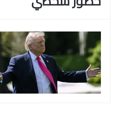
حضور شخصي
م
و
2025-11-10
س
انتهى موسم البلايلي… الجزائري يصاب في ا
م
المتقاطعة لركبته
ا
ل
ب
ل
ا
ي
ل
ي
…
ا
ل
ج
ز
ا
ئ
ر
ي