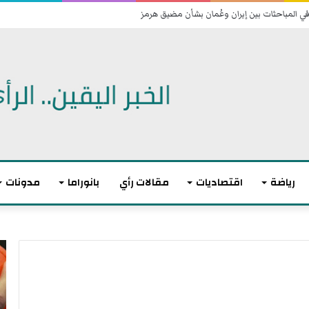
 اتفاقية دفاع مشترك
رياضة
اقتصاديات
مقالات رأي
بانوراما
مدونات
أ
ا
ك
ل
ث
ا
ر
ت
م
ح