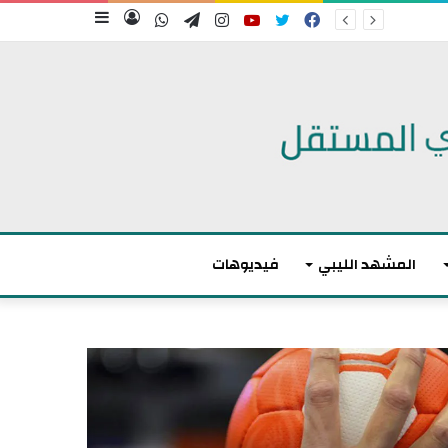
فيسبوك
تويتر
يوتيوب
انستقرام
تيلقرام
واتساب
تسجيل
إضافة
الدخول
عمود
جانبي
المشهد الليبي
فيديوهات
م
ا
ك
ر
و