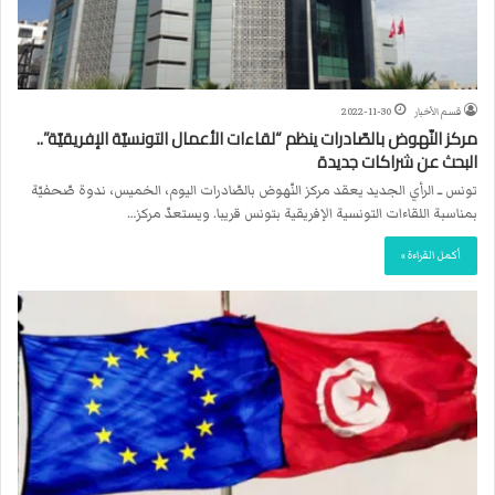
قسم الأخبار
2022-11-30
مركز النّهوض بالصّادرات ينظم “لقاءات الأعمال التونسيّة الإفريقيّة”..
البحث عن شراكات جديدة
تونس ــ الرأي الجديد يعقد مركز النّهوض بالصّادرات اليوم، الخميس، ندوة صّحفيّة
بمناسبة اللقاءات التونسية الإفريقية بتونس قريبا. ويستعدّ مركز…
أكمل القراءة »