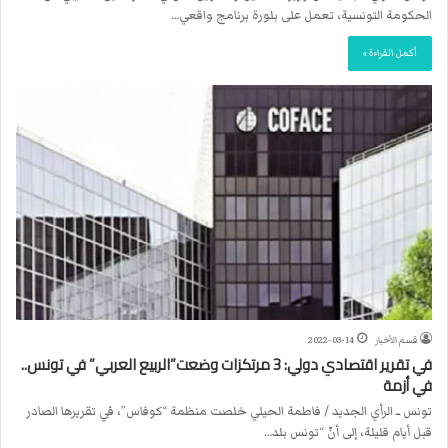
الحكومة التونسية، تعمل على بلورة برنامج واقعي…
أكمل القراءة »
قسم الأخبار
2022-03-14
في تقرير اقتصادي دولي: 3 مرتكزات وضعت”الربيع العربي” في تونس..
في أزمة
تونس ــ الرأي الجديد / فاطمة الحيلي خلصت منظمة “كوفاس”، في تقريرها الصادر
قبل أيام قليلة، إلى أنّ “تونس بلد…