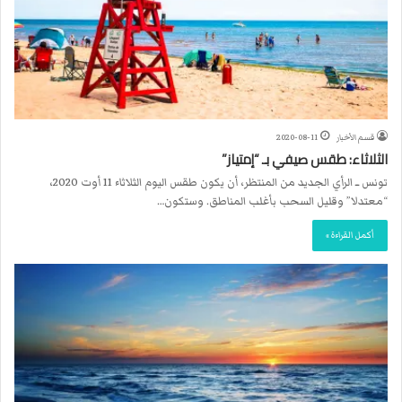
قسم الأخبار
2020-08-11
الثلاثاء: طقس صيفي بـ “إمتياز”
تونس ــ الرأي الجديد من المنتظر، أن يكون طقس اليوم الثلاثاء 11 أوت 2020،
“معتدلا” وقليل السحب بأغلب المناطق. وستكون…
أكمل القراءة »