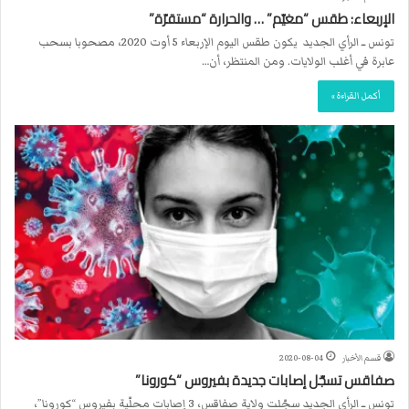
الإربعاء: طقس “مغيّم” … والحرارة “مستقرّة”
تونس ــ الرأي الجديد يكون طقس اليوم الإربعاء 5 أوت 2020، مصحوبا بسحب
عابرة في أغلب الولايات. ومن المنتظر، أن…
أكمل القراءة »
قسم الأخبار
2020-08-04
صفاقس تسجّل إصابات جديدة بفيروس “كورونا”
تونس ــ الرأي الجديد سجّلت ولاية صفاقس، 3 إصابات محلّية بفيروس “كورونا”،