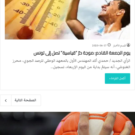
قسم الأخبار
2020-06-17
يوم الجمعة القادم: موجة حرّ “قياسية” تصل إلى تونس
الرأي الجديد / حمدي أكد المهندس الأول بالمعهد الوطني للرصد الجوي، محرز
الغنوشي، أنه سيتمّ بداية من اليوم الإربعاء، تسجيل…
أكمل القراءة »
الصفحة التالية
ا
ل
ا
ت