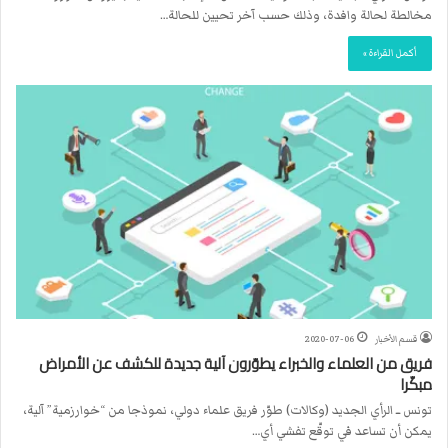
مخالطة لحالة وافدة، وذلك حسب آخر تحيين للحالة…
أكمل القراءة »
قسم الأخبار
2020-07-06
فريق من العلماء والخبراء يطوّرون آلية جديدة للكشف عن الأمراض
مبكّرا
تونس ــ الرأي الجديد (وكالات) طوّر فريق علماء دولي، نموذجا من “خوارزمية” آلية،
يمكن أن تساعد في توقّع تفشي أي…