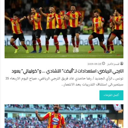
قسم الأخبار
2019-09-25
الترجي الرياضي: استعدادات لـ”أليكت” التشادي … و”كوليبالي” يعود
تونس ــ الرأي الجديد / رضا حامدي عاد فريق الترجي الرياضي، صباح اليوم الاربعاء 25
سبتمبر،الى استئناف التدريبات بعد الانتصار…
أكمل القراءة »