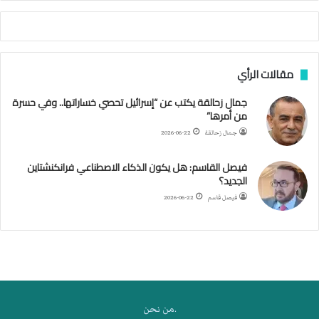
ة
ا
ل
س
مقالات الرأي
ف
ن
جمال زحالقة يكتب عن “إسرائيل تحصي خساراتها.. وفي حسرة
ف
من أمرها”
ي
م
جمال زحالقة
2026-06-22
ض
ي
فيصل القاسم: هل يكون الذكاء الاصطناعي فرانكنشتاين
ق
الجديد؟
ه
فيصل قاسم
2026-06-22
ر
م
ز
.من نحن