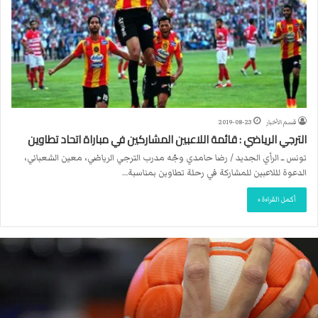
قسم الأخبار
2019-08-23
الترجي الرياضي : قائمة اللاعبين المشاركين في مباراة اتحاد تطاوين
تونس ــ الرأي الجديد / رضا حامدي وجّه مدرب الترجي الرياضي، معين الشعباني،
الدعوة لللاعبين للمشاركة في رحلة تطاوين بمناسبة…
أكمل القراءة »
م
ا
ك
ر
و