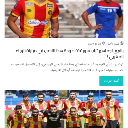
قسم الأخبار
2019-11-26
بشرى لجماهير “باب سويقة”: عودة هذا اللاعب في مباراة الرجاء
المغربي !
تونس ــ الرأي الجديد / رضا حامدي يستعد الترجي الرياضي، إلى التحول للمغرب،
لاجراء مباراة الجولة الافتتاحية لرابطة أبطال افريقيا،…
أكمل القراءة »