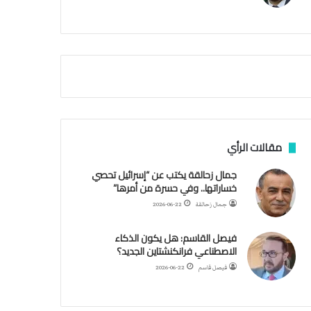
م
ي
ة
ا
ل
س
ف
ن
ف
ي
م
مقالات الرأي
ض
ي
جمال زحالقة يكتب عن “إسرائيل تحصي
ق
خساراتها.. وفي حسرة من أمرها”
ه
جمال زحالقة
2026-06-22
ر
م
فيصل القاسم: هل يكون الذكاء
ز
الاصطناعي فرانكنشتاين الجديد؟
فيصل قاسم
2026-06-22