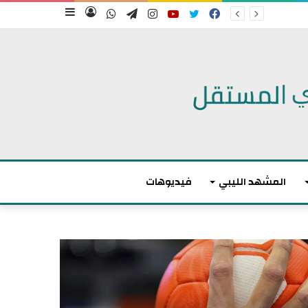
فيسبوك
تويتر
يوتيوب
انستقرام
تيلقرام
واتساب
تسجيل
إضافة
الدخول
عمود
جانبي
المشهد الليبي
فيديوهات
م
ا
ك
ر
و