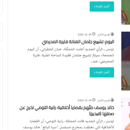
أ
م
أكمل القراءة »
ق
أ
ص
ج
ى
ن
.
ب
.
ي
قسم الأخبار
2022-12-09
و
ل
اليوم: تشييع جثمان الفنانة فايزة المحرصي
ش
د
تونس ــ الرأي الجديد أعلنت الممثّلة، حنان الشقراني، أن اليوم
ه
ر
الجمعة، سيتمّ تشييع جثمان فقيدة الساحة الفنية، فايزة
د
ب
المحرصي، عند…
ا
ي
ء
ك
أكمل القراءة »
ب
ر
ر
ة
ص
ا
ا
ل
ص
ي
قسم الأخبار
2022-12-09
ا
د
خالد يوسف متّهم بقضايا أخلاقية: رانية التومي تخرج عن
ل
صمتها (فيديو)
ا
تونس ــ الرأي الجديد قالت الممثلة، رانية التومي، أن القضايا
ح
الأخلاقية التي تعلقت بمخرج مسلسل “سره الباتع” خالد يوسف