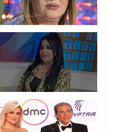
ي
ص
ا
ب
ف
ي
ا
ل
أ
ر
ب
ط
ة
ا
ل
م
ت
ق
ا
ط
ع