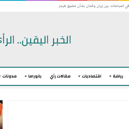
 اتفاقية دفاع مشترك
رياضة
اقتصاديات
مقالات رأي
بانوراما
مدونات
أ
ا
ك
ل
ث
ا
ر
ت
م
ح