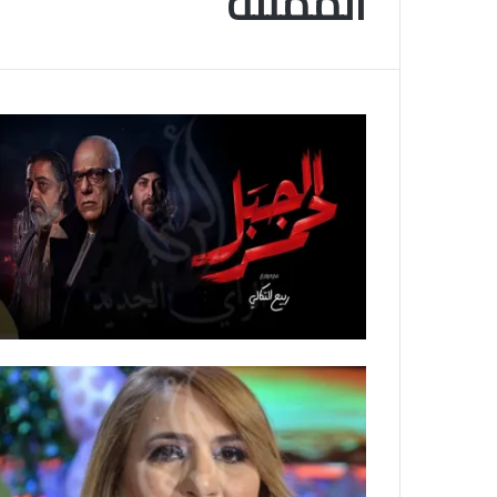
الممثلة
م
و
2025-11-10
س
انتهى موسم البلايلي… الجزائري يصاب في ا
م
المتقاطعة لركبته
ا
ل
ب
ل
ا
ي
ل
ي
…
ا
ل
ج
ز
ا
ئ
ر
ي