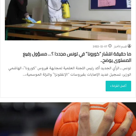
قسم الأخبار
2022-12-07
ما حقيقة انتشار “كورونا” في تونس مجددا ؟… مسؤول رفيع
المستوى يوضح..
تونس ــ الرأي الجديد أكد رئيس اللجنة العلمية لمجابهة فيروس “كورونا”، الهاشمي
الوزير، تسجيل عديد الإصابات بفيروسات “الإنفلونزا” والنزلة الموسمية،…
أكمل القراءة »
ا
ل
ا
ت
ح