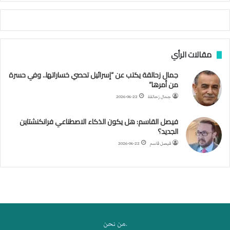
أ
ج
ن
ب
مقالات الرأي
ي
ل
جمال زحالقة يكتب عن “إسرائيل تحصي خساراتها.. وفي حسرة
د
من أمرها”
ر
ب
جمال زحالقة
2026-06-22
ي
ك
فيصل القاسم: هل يكون الذكاء الاصطناعي فرانكنشتاين
ر
الجديد؟
ة
فيصل قاسم
2026-06-22
ا
ل
ي
د
.من نحن