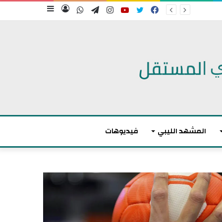
فيسبوك
تويتر
يوتيوب
انستقرام
تيلقرام
واتساب
تسجيل
إضافة
الدخول
عمود
جانبي
المشهد الليبي
فيديوهات
م
ا
ك
ر
و