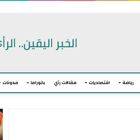
اتفاقية دفاع مشترك
رياضة
اقتصاديات
مقالات رأي
بانوراما
مدونات
أ
ا
ك
ل
ث
ا
ر
ت
م
ح