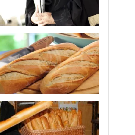
ي
ص
ا
ب
ف
ي
ا
ل
أ
ر
ب
ط
ة
ا
ل
م
ت
ق
ا
ط
ع