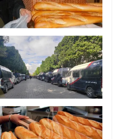
ة
ل
ر
ك
ب
ت
ه