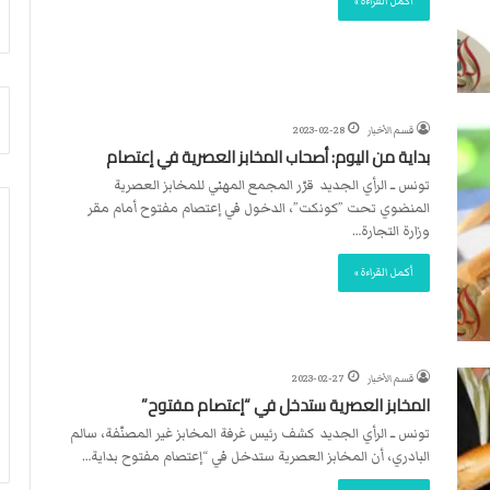
أكمل القراءة »
أ
م
ق
أ
ص
ج
ى
ن
.
ب
.
ي
قسم الأخبار
2023-02-28
و
ل
بداية من اليوم: أصحاب المخابز العصرية في إعتصام
ش
د
تونس ــ الرأي الجديد قرّر المجمع المهني للمخابز العصرية
ه
ر
المنضوي تحت ”كونكت”، الدخول في إعتصام مفتوح أمام مقر
د
ب
وزارة التجارة…
ا
ي
ء
ك
أكمل القراءة »
ب
ر
ر
ة
ص
ا
ا
ل
ص
ي
قسم الأخبار
2023-02-27
ا
د
المخابز العصرية ستدخل في “إعتصام مفتوح”
ل
تونس ــ الرأي الجديد كشف رئيس غرفة المخابز غير المصنّفة، سالم
ا
البادري، أن المخابز العصرية ستدخل في “إعتصام مفتوح بداية…
ح