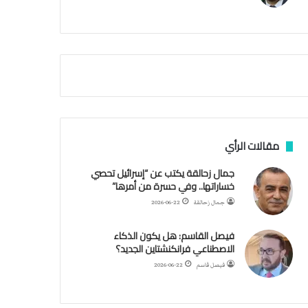
م
ي
ة
ا
ل
س
ف
ن
ف
ي
م
مقالات الرأي
ض
ي
جمال زحالقة يكتب عن “إسرائيل تحصي
ق
خساراتها.. وفي حسرة من أمرها”
ه
جمال زحالقة
2026-06-22
ر
م
فيصل القاسم: هل يكون الذكاء
ز
الاصطناعي فرانكنشتاين الجديد؟
فيصل قاسم
2026-06-22