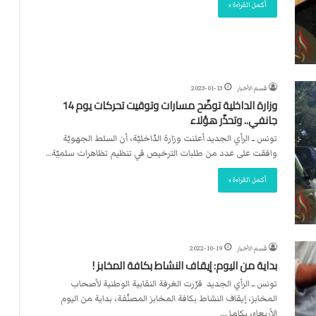
ت
أكمل القراءة »
ل
ا
ل
قسم الأخبار
2023-01-13
وزارة الداخلية توضّح مسارات وتوقيت تحركات يوم 14
جانفي.. وتحذّر هؤلاء
تونس ــ الرأي الجديد أعلنت وزارة الدّاخليّة، أن السلط الجهويّة
وافقت على عدد من طلبات الترخيص في تنظيم تظاهرات سلميّة…
أكمل القراءة »
قسم الأخبار
2022-10-19
بداية من اليوم: إيقاف النشاط بكافة المخابز !
تونس ــ الرأي الجديد قرّرت الغرفة النقابية الوطنية لأصحاب
المخابز، إيقاف النشاط بكافة المخابز المصنّفة، بداية من اليوم
الأربعاء، بكامل…