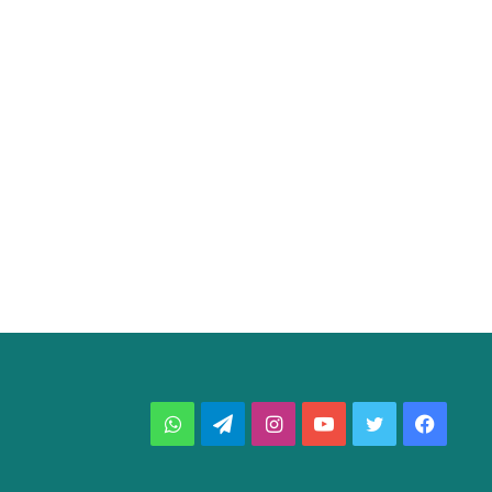
فيسبوك
تويتر
يوتيوب
انستقرام
تيلقرام
واتساب