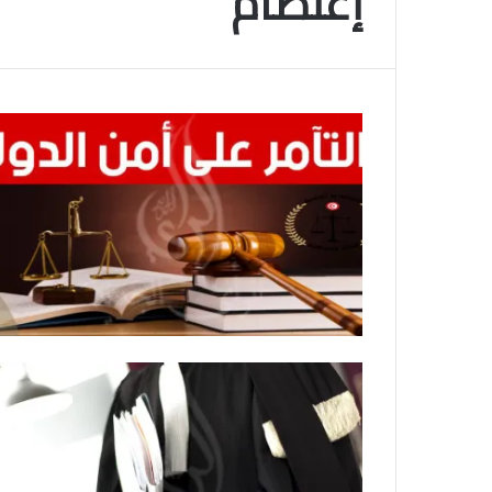
إعتصام
م
و
2025-11-10
س
انتهى موسم البلايلي… الجزائري يصاب في ا
م
المتقاطعة لركبته
ا
ل
ب
ل
ا
ي
ل
ي
…
ا
ل
ج
ز
ا
ئ
ر
ي