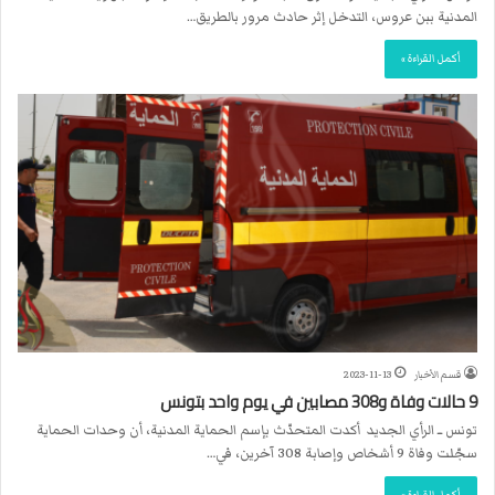
المدنية ببن عروس، التدخل إثر حادث مرور بالطريق…
أكمل القراءة »
قسم الأخبار
2023-11-13
9 حالات وفاة و308 مصابين في يوم واحد بتونس
تونس ــ الرأي الجديد أكدت المتحدّث بإسم الحماية المدنية، أن وحدات الحماية
سجّلت وفاة 9 أشخاص وإصابة 308 آخرين، في…