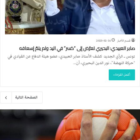
قسم الأخبار
2023-02-14
صابر العبيدي: البحيري تعرّض إلى “كسر” في اليد ولم يتمّ إسعافه
تونس ــ الرأي الجديد كشف الأستاذ صابر العبيدي، عضو هيئة الدفاع عن القيادي في
“حركة النهضة”، نور الدين البحيري، أن…
أكمل القراءة »
الصفحة التالية
م
ا
ك
ر
و