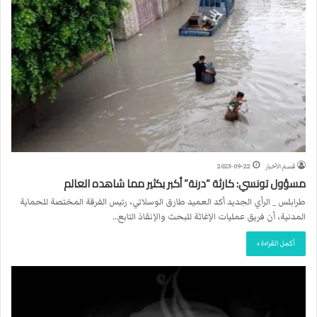
قسم الأخبار
2023-09-22
مسؤول تونسي: كارثة “درنة” أكبر بكثير مما شاهده العالم
طرابلس _ الرأي الجديد أكد العميد طارق الوسلاتي، رئيس الفرقة المختصة للحماية
المدنية، أن فريق عمليات الإغاثة للبحث والإنقاذ التابع…
أكمل القراءة »