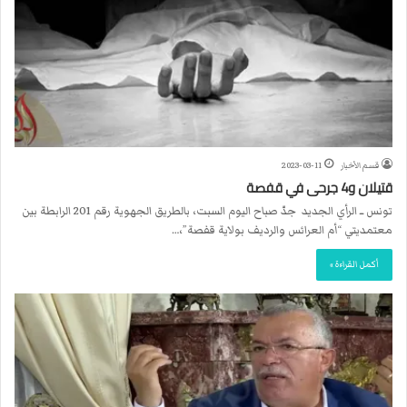
قسم الأخبار
2023-03-11
قتيلان و4 جرحى في قفصة
تونس ــ الرأي الجديد جدّ صباح اليوم السبت، بالطريق الجهوية رقم 201 الرابطة بين
معتمديتي “أم العرائس والرديف بولاية قفصة”،…
أكمل القراءة »