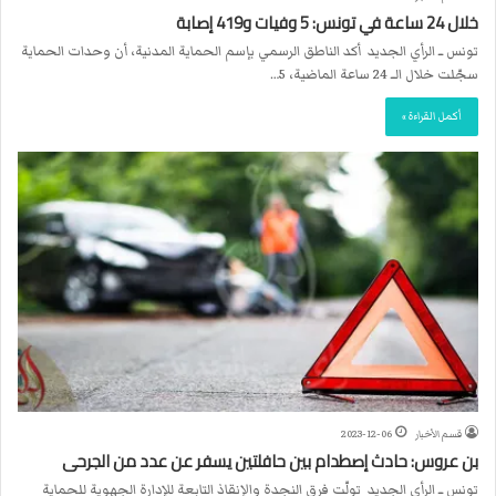
خلال 24 ساعة في تونس: 5 وفيات و419 إصابة
تونس ــ الرأي الجديد أكد الناطق الرسمي بإسم الحماية المدنية، أن وحدات الحماية
سجّلت خلال الــ 24 ساعة الماضية، 5…
أكمل القراءة »
قسم الأخبار
2023-12-06
بن عروس: حادث إصطدام بين حافلتين يسفر عن عدد من الجرحى
تونس ــ الرأي الجديد تولّت فرق النجدة والإنقاذ التابعة للإدارة الجهوية للحماية