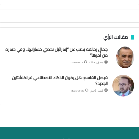
ي
ة
ا
ل
س
مقالات الرأي
ف
ن
جمال زحالقة يكتب عن “إسرائيل تحصي خساراتها.. وفي حسرة
ف
من أمرها”
ي
م
جمال زحالقة
2026-06-22
ض
ي
فيصل القاسم: هل يكون الذكاء الاصطناعي فرانكنشتاين
ق
الجديد؟
ه
فيصل قاسم
2026-06-22
ر
م
ز